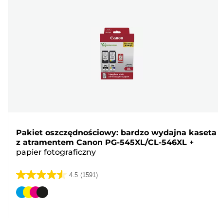
Pakiet oszczędnościowy: bardzo wydajna kaseta
z atramentem Canon PG-545XL/CL-546XL
+
papier fotograficzny
4.5
(1591)
4.5
na
Wkład
5
kolorowy
gwiazdek.