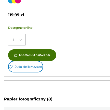
na
Wkład
5
kolorowy
gwiazdek.
119,99 zł
354
Recenzji
Dostępne online
1
DODAJ DO KOSZYKA
Dodaj do listy życzeń
Papier fotograficzny
(8)