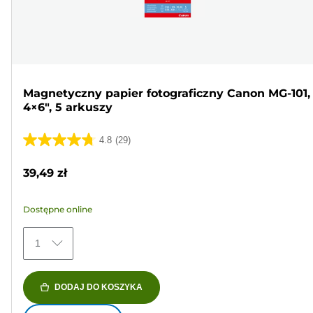
Magnetyczny papier fotograficzny Canon MG-101,
4×6", 5 arkuszy
4.8
(29)
4.8
na
39,49 zł
5
gwiazdek.
Dostępne online
29
Recenzji
1
DODAJ DO KOSZYKA