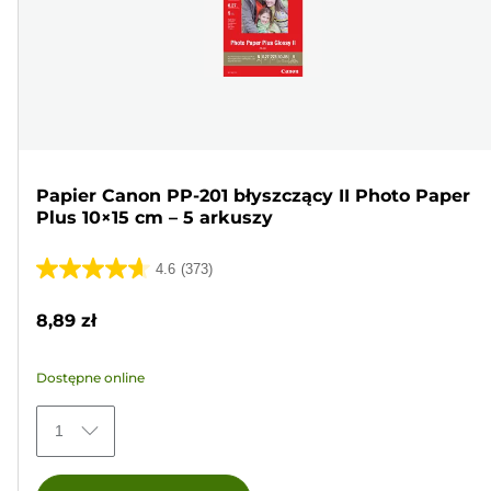
Papier Canon PP-201 błyszczący II Photo Paper
Plus 10×15 cm – 5 arkuszy
4.6
(373)
4.6
na
8,89 zł
5
gwiazdek.
Dostępne online
373
Recenzji
1