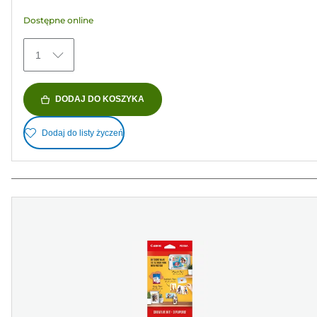
gwiazdek.
Dostępne online
435
Recenzji
1
DODAJ DO KOSZYKA
Dodaj do listy życzeń