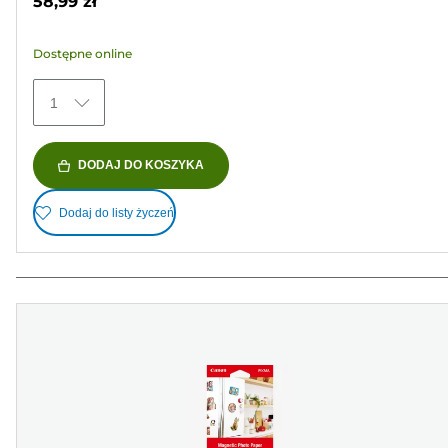
58,99 zł
5
gwiazdek.
Dostępne online
152
Recenzji
1
DODAJ DO KOSZYKA
Dodaj do listy życzeń