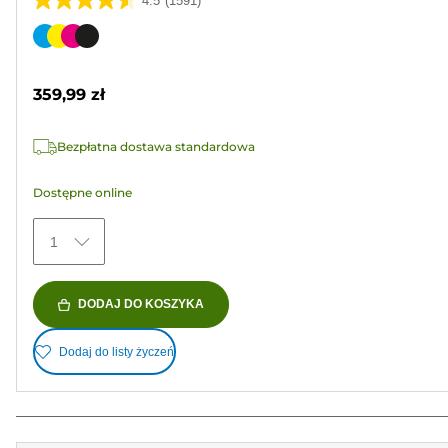
4.5
(1591)
4.5
na
Wkład
5
kolorowy
gwiazdek.
359,99 zł
1591
Recenzji
Bezpłatna dostawa standardowa
Dostępne online
1
DODAJ DO KOSZYKA
Dodaj do listy życzeń