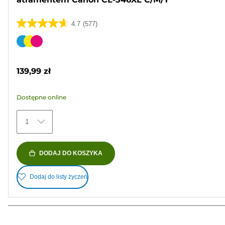
4.7
(577)
4.7
na
Wkład
5
kolorowy
gwiazdek.
139,99 zł
577
Recenzji
Dostępne online
1
DODAJ DO KOSZYKA
Dodaj do listy życzeń