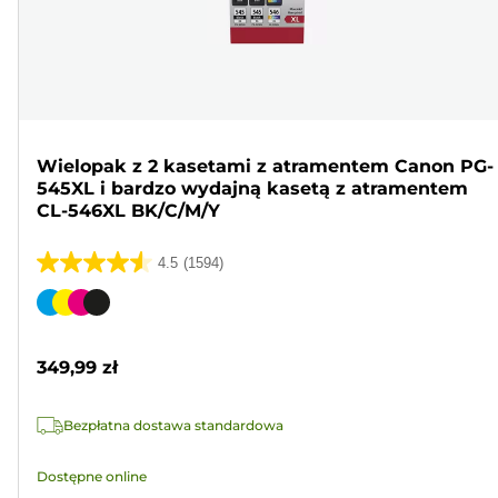
Wielopak z 2 kasetami z atramentem Canon PG-
545XL i bardzo wydajną kasetą z atramentem
CL-546XL BK/C/M/Y
4.5
(1594)
4.5
na
Wkład
5
kolorowy
gwiazdek.
349,99 zł
1594
Recenzji
Bezpłatna dostawa standardowa
Dostępne online