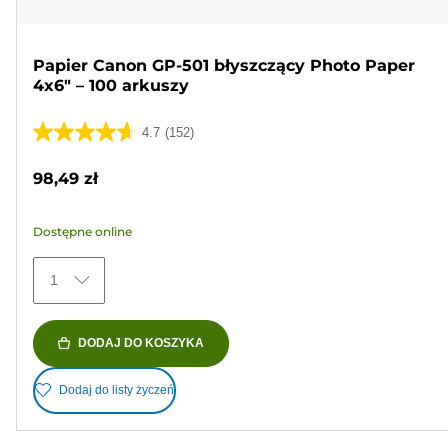
Papier Canon GP-501 błyszczący Photo Paper
4x6" – 100 arkuszy
4.7
(152)
4.7
na
98,49 zł
5
gwiazdek.
Dostępne online
152
Recenzji
1
DODAJ DO KOSZYKA
Dodaj do listy życzeń