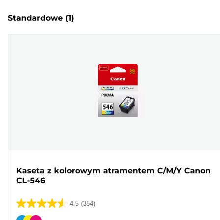
Standardowe
(1)
Kaseta z kolorowym atramentem C/M/Y Canon
CL-546
4.5
(354)
4.5