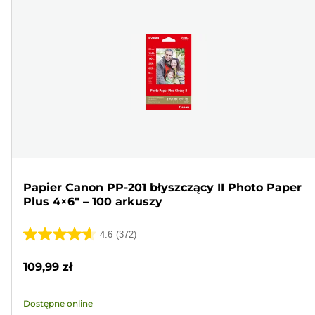
Papier Canon PP-201 błyszczący II Photo Paper
Plus 4×6" – 100 arkuszy
4.6
(372)
4.6
na
109,99 zł
5
gwiazdek.
Dostępne online
372