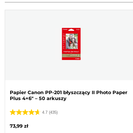
Papier Canon PP-201 błyszczący II Photo Paper
Plus 4×6" – 50 arkuszy
4.7
(435)
4.7
na
73,99 zł
5