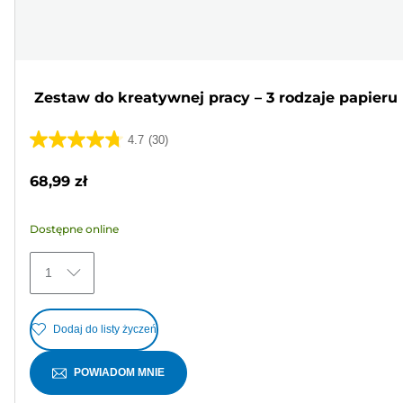
Zestaw do kreatywnej pracy – 3 rodzaje papieru
4.7
(30)
4.7
na
68,99 zł
5
gwiazdek.
Dostępne online
30
Recenzji
1
Dodaj do listy życzeń
POWIADOM MNIE