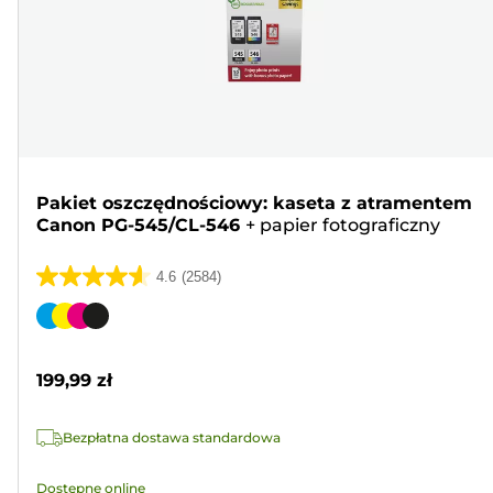
Pakiet oszczędnościowy: kaseta z atramentem
Canon PG-545/CL-546
+
papier fotograficzny
4.6
(2584)
4.6
na
Wkład
5
kolorowy
gwiazdek.
199,99 zł
2584
Recenzji
Bezpłatna dostawa standardowa
Dostępne online