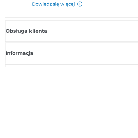
Dowiedz się więcej
Obsługa klienta
Informacja
Sklep
Zasubskrybuj aktualności z firmy Canon
Możesz regularnie otrzymywać przez e-mail aktualności dotyczące
produktów oraz oferty i przydatne informacje
ZAREJESTRUJ SIĘ