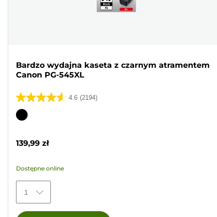
Bardzo wydajna kaseta z czarnym atramentem
Canon PG-545XL
4.6
(2194)
4.6
na
Wkład
5
kolorowy
gwiazdek.
139,99 zł
2194
Recenzji
Dostępne online
1