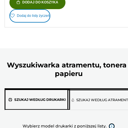
DODAJ DO KOSZYKA
Dodaj do listy życzeń
Wyszukiwarka atramentu, tonera 
papieru
Wybierz
SZUKAJ WEDŁUG DRUKARKI
SZUKAJ WEDŁUG ATRAMEN
model
drukarki
z
Wybierz model drukarki z poniższej listy.
poniższej