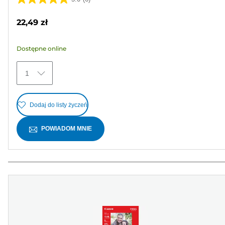
5.0
na
22,49 zł
5
gwiazdek.
Dostępne online
6
Recenzji
1
Dodaj do listy życzeń
POWIADOM MNIE