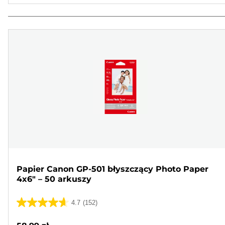
Papier Canon GP-501 błyszczący Photo Paper
4x6" – 50 arkuszy
4.7
(152)
4.7
na