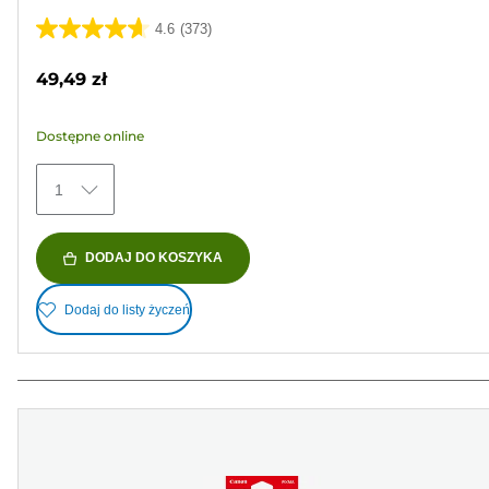
4.6
(373)
4.6
na
49,49 zł
5
gwiazdek.
Dostępne online
373
Recenzji
1
DODAJ DO KOSZYKA
Dodaj do listy życzeń