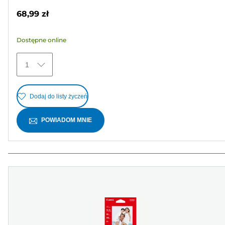
na
68,99 zł
5
gwiazdek.
Dostępne online
30
Recenzji
1
Dodaj do listy życzeń
POWIADOM MNIE