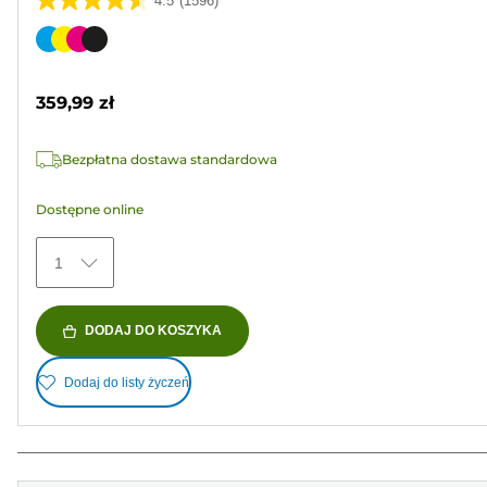
4.5
(1596)
4.5
na
Wkład
5
kolorowy
gwiazdek.
359,99 zł
1596
Recenzji
Bezpłatna dostawa standardowa
Dostępne online
1
DODAJ DO KOSZYKA
Dodaj do listy życzeń