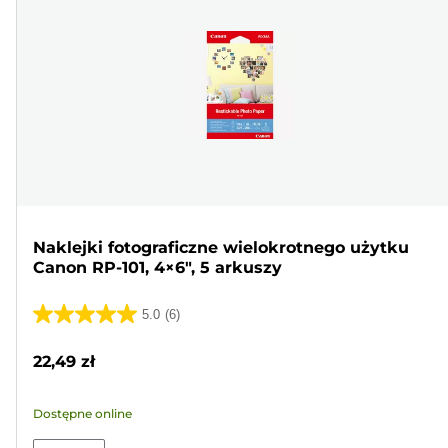
Naklejki fotograficzne wielokrotnego użytku
Canon RP-101, 4×6", 5 arkuszy
5.0
(6)
5.0
na
22,49 zł
5
gwiazdek.
Dostępne online
6
Recenzji