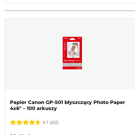
Papier Canon GP-501 błyszczący Photo Paper
4x6" – 100 arkuszy
4.7
(152)
4.7
na