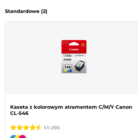
Standardowe
(2)
Kaseta z kolorowym atramentem C/M/Y Canon
CL-546
4.5
(355)
4.5