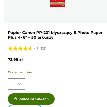
Papier Canon PP-201 błyszczący II Photo Paper
Plus 4×6" – 50 arkuszy
4.7
(435)
4.7
na
73,99 zł
5
gwiazdek.
Dostępne online
435
Recenzji
1
DODAJ DO KOSZYKA