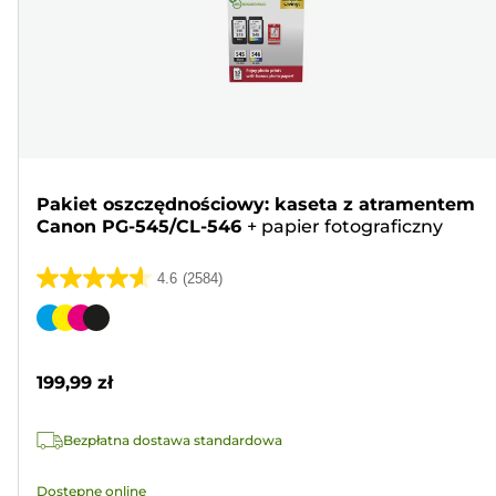
Pakiet oszczędnościowy: kaseta z atramentem
Canon PG-545/CL-546
+
papier fotograficzny
4.6
(2584)
4.6
na
Wkład
5
kolorowy
gwiazdek.
199,99 zł
2584
Recenzji
Bezpłatna dostawa standardowa
Dostępne online