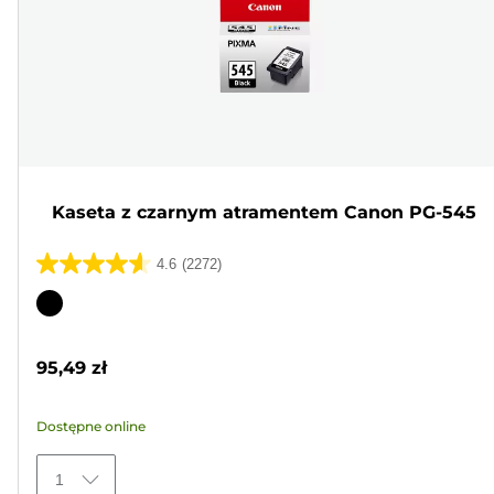
Kaseta z czarnym atramentem Canon PG-545
4.6
(2272)
4.6
na
Wkład
5
kolorowy
gwiazdek.
95,49 zł
2272
Recenzji
Dostępne online
1