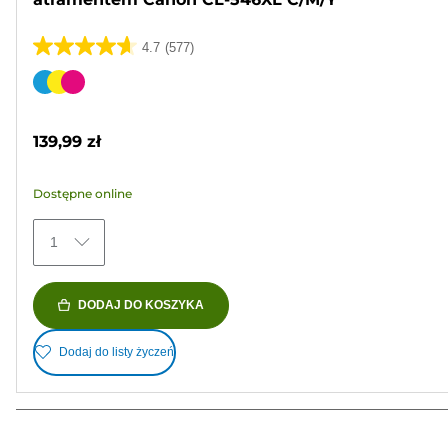
4.7
(577)
4.7
na
Wkład
5
kolorowy
gwiazdek.
139,99 zł
577
Recenzji
Dostępne online
1
DODAJ DO KOSZYKA
Dodaj do listy życzeń