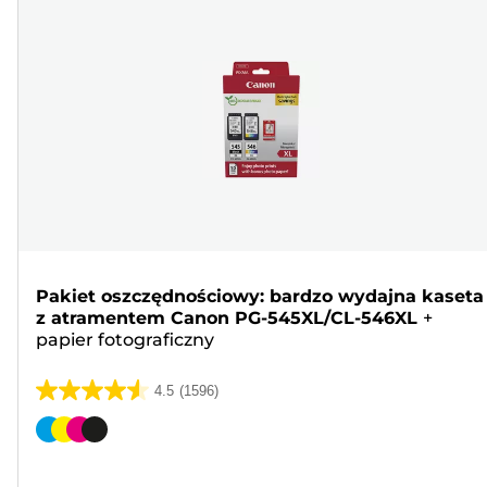
Pakiet oszczędnościowy: bardzo wydajna kaseta
z atramentem Canon PG-545XL/CL-546XL
+
papier fotograficzny
4.5
(1596)
4.5
na
Wkład
5
kolorowy
gwiazdek.