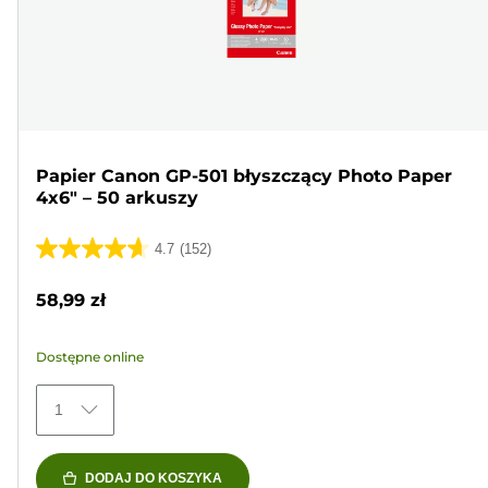
Papier Canon GP-501 błyszczący Photo Paper
4x6" – 50 arkuszy
4.7
(152)
4.7
na
58,99 zł
5
gwiazdek.
Dostępne online
152
Recenzji
1
DODAJ DO KOSZYKA