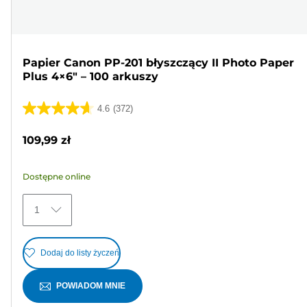
Papier Canon PP-201 błyszczący II Photo Paper
Plus 4×6" – 100 arkuszy
4.6
(372)
4.6
na
109,99 zł
5
gwiazdek.
Dostępne online
372
Recenzji
1
Dodaj do listy życzeń
POWIADOM MNIE