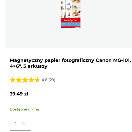
Magnetyczny papier fotograficzny Canon MG-101,
4×6", 5 arkuszy
4.8
(29)
4.8
na
39,49 zł
5
gwiazdek.
Dostępne online
29
Recenzji
1