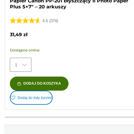
Papier Canon PP-201 błyszczący II Photo Paper
Plus 5×7" – 20 arkuszy
4.6
(374)
4.6
na
31,49 zł
5
gwiazdek.
Dostępne online
374
Recenzji
1
DODAJ DO KOSZYKA
Dodaj do listy życzeń