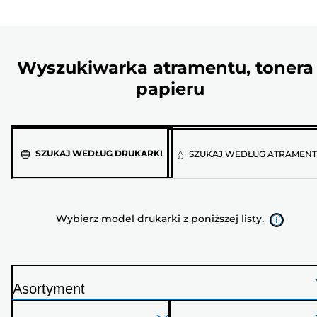
Wyszukiwarka atramentu, tonera 
papieru
Wybierz
SZUKAJ WEDŁUG DRUKARKI
SZUKAJ WEDŁUG ATRAMEN
model
drukarki
z
Wybierz model drukarki z poniższej listy.
poniższej
listy.
Asortyment
D