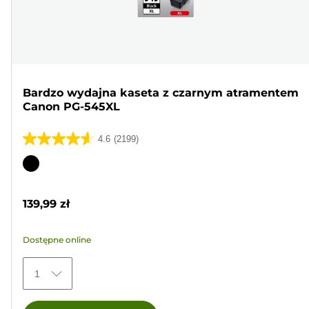
Bardzo wydajna kaseta z czarnym atramentem
Canon PG-545XL
4.6
(2199)
4.6
na
Wkład
5
kolorowy
gwiazdek.
139,99 zł
2199
Recenzji
Dostępne online
1