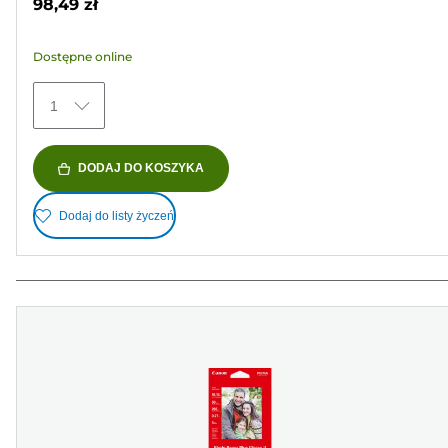
98,49 zł
5
gwiazdek.
Dostępne online
152
Recenzji
1
DODAJ DO KOSZYKA
Dodaj do listy życzeń