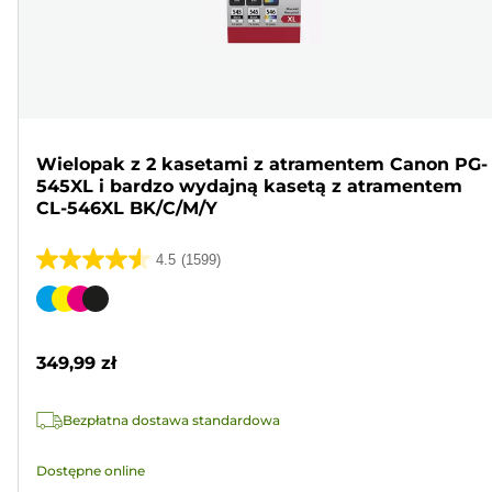
Wielopak z 2 kasetami z atramentem Canon PG-
545XL i bardzo wydajną kasetą z atramentem
CL-546XL BK/C/M/Y
4.5
(1599)
4.5
na
Wkład
5
kolorowy
gwiazdek.
349,99 zł
1599
Recenzji
Bezpłatna dostawa standardowa
Dostępne online