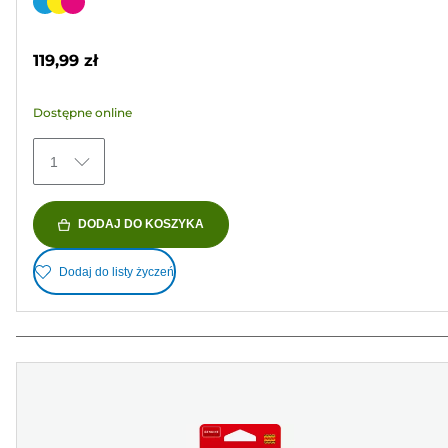
na
Wkład
5
kolorowy
gwiazdek.
119,99 zł
355
Recenzji
Dostępne online
1
DODAJ DO KOSZYKA
Dodaj do listy życzeń