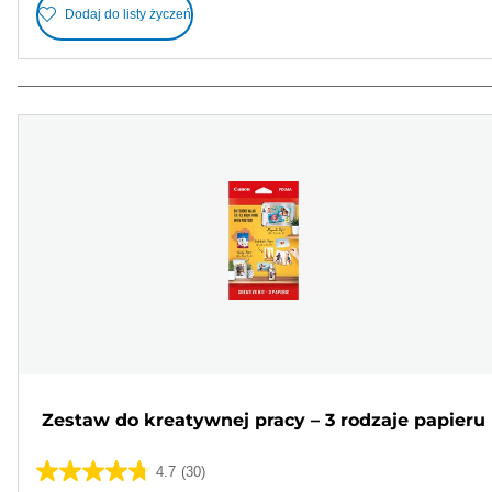
Dodaj do listy życzeń
Zestaw do kreatywnej pracy – 3 rodzaje papieru
4.7
(30)
4.7