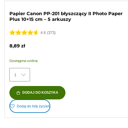
Papier Canon PP-201 błyszczący II Photo Paper
Plus 10×15 cm – 5 arkuszy
4.6
(373)
4.6
na
8,89 zł
5
gwiazdek.
Dostępne online
373
Recenzji
1
DODAJ DO KOSZYKA
Dodaj do listy życzeń