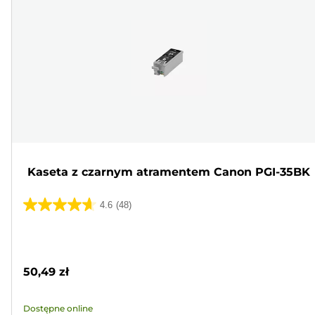
Kaseta z czarnym atramentem Canon PGI-35BK
4.6
(48)
4.6
na
Wkład
5
kolorowy
gwiazdek.
50,49 zł
48
Recenzji
Dostępne online