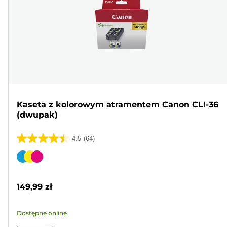
Kaseta z kolorowym atramentem Canon CLI-36
(dwupak)
4.5
(64)
4.5
na
Wkład
5
kolorowy
gwiazdek.
149,99 zł
64
Recenzji
Dostępne online