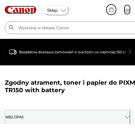
Sklep
Bezpłatna dostawa zamówień o wartości co najmniej 150 zł
Zgodny atrament, toner i papier do
PIX
TR150 with battery
WIELOPAK