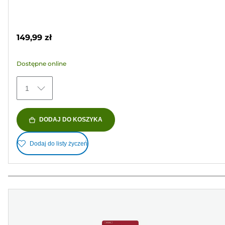
na
Wkład
5
kolorowy
gwiazdek.
149,99 zł
48
Recenzji
Dostępne online
1
DODAJ DO KOSZYKA
Dodaj do listy życzeń