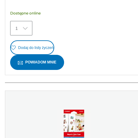
5
gwiazdek.
Dostępne online
27
Recenzji
1
Dodaj do listy życzeń
POWIADOM MNIE