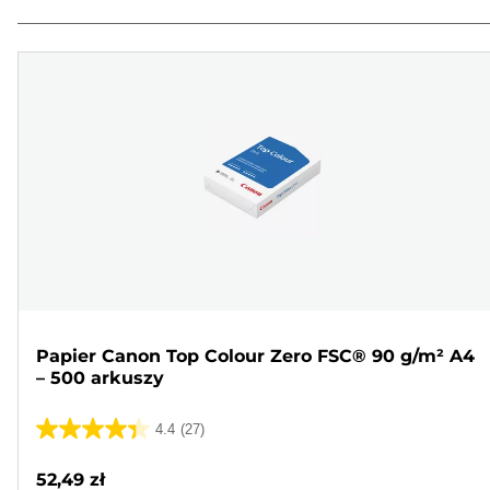
Papier Canon Top Colour Zero FSC® 90 g/m² A4
– 500 arkuszy
4.4
(27)
4.4
na
52,49 zł