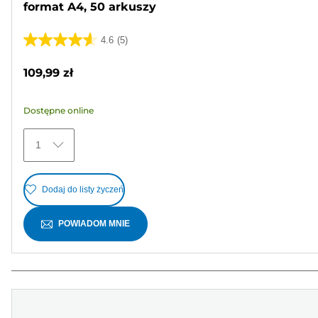
format A4, 50 arkuszy
4.6
(5)
4.6
na
109,99 zł
5
gwiazdek.
Dostępne online
5
Recenzji
1
Dodaj do listy życzeń
POWIADOM MNIE