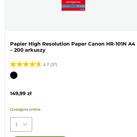
Papier High Resolution Paper Canon HR-101N A4
– 200 arkuszy
4.7
(37)
4.7
na
Wkład
5
kolorowy
gwiazdek.
149,99 zł
37
Recenzji
Dostępne online
1