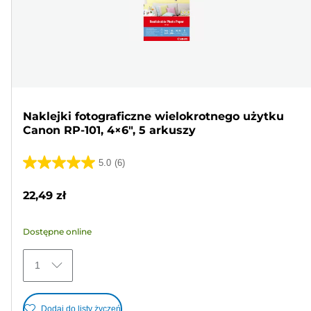
Naklejki fotograficzne wielokrotnego użytku
Canon RP-101, 4×6", 5 arkuszy
5.0
(6)
5.0
na
22,49 zł
5
gwiazdek.
Dostępne online
6
Recenzji
1
Dodaj do listy życzeń