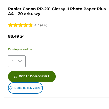
Papier Canon PP-201 Glossy II Photo Paper Plus
A4 – 20 arkuszy
4.7
(482)
4.7
na
83,49 zł
5
gwiazdek.
Dostępne online
482
Recenzji
1
DODAJ DO KOSZYKA
Dodaj do listy życzeń