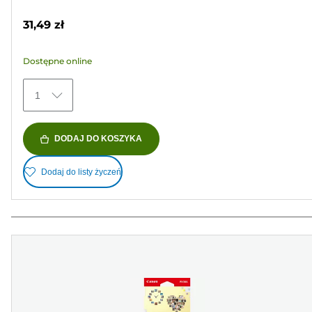
na
31,49 zł
5
gwiazdek.
Dostępne online
374
Recenzji
1
DODAJ DO KOSZYKA
Dodaj do listy życzeń