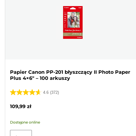
Papier Canon PP-201 błyszczący II Photo Paper
Plus 4×6" – 100 arkuszy
4.6
(372)
4.6
na
109,99 zł
5
gwiazdek.
Dostępne online
372
Recenzji