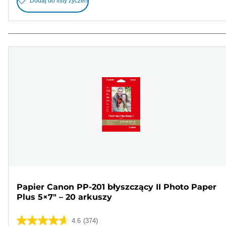
Dodaj do listy życzeń
Papier Canon PP-201 błyszczący II Photo Paper
Plus 5×7" – 20 arkuszy
4.6
(374)
4.6