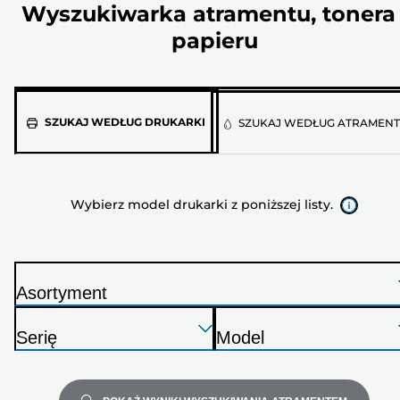
Wyszukiwarka atramentu, tonera 
papieru
Wybierz
SZUKAJ WEDŁUG DRUKARKI
SZUKAJ WEDŁUG ATRAMEN
model
drukarki
z
Wybierz model drukarki z poniższej listy.
poniższej
listy.
Asortyment
D
Naciśnij
Naciśnij
Naciśnij
r
Serię
Model
Enter,
Enter,
Enter,
u
D
D
aby
aby
aby
k
r
r
rozwinąć
rozwinąć
rozwinąć
a
u
u