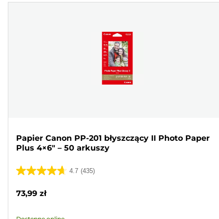
Papier Canon PP-201 błyszczący II Photo Paper
Plus 4×6" – 50 arkuszy
4.7
(435)
4.7
na
73,99 zł
5
gwiazdek.
Dostępne online