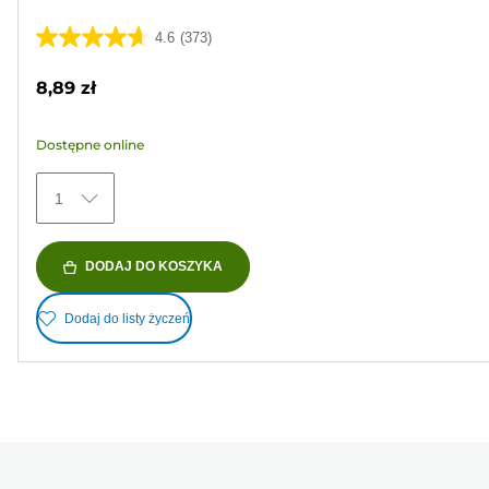
4.6
(373)
4.6
na
8,89 zł
5
gwiazdek.
Dostępne online
373
Recenzji
1
DODAJ DO KOSZYKA
Dodaj do listy życzeń