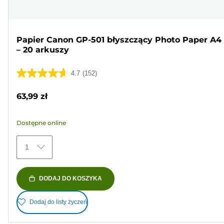
Papier Canon GP-501 błyszczący Photo Paper A4
– 20 arkuszy
4.7
(152)
4.7
na
63,99 zł
5
gwiazdek.
Dostępne online
152
Recenzji
1
DODAJ DO KOSZYKA
Dodaj do listy życzeń