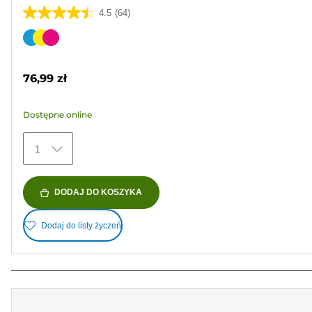
4.5
(64)
4.5
na
Wkład
5
kolorowy
gwiazdek.
76,99 zł
64
Recenzji
Dostępne online
1
DODAJ DO KOSZYKA
Dodaj do listy życzeń