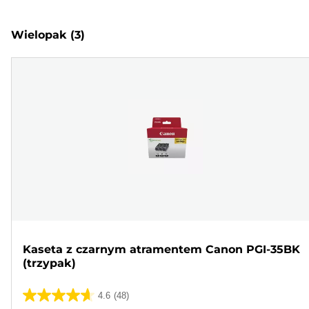
Wielopak
(3)
Kaseta z czarnym atramentem Canon PGI-35BK
(trzypak)
4.6
(48)
4.6