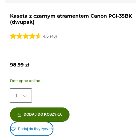
Kaseta z czarnym atramentem Canon PGI-35BK
(dwupak)
4.6
(48)
4.6
na
Wkład
5
kolorowy
gwiazdek.
98,99 zł
48
Recenzji
Dostępne online
1
DODAJ DO KOSZYKA
Dodaj do listy życzeń