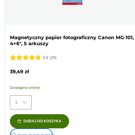
Magnetyczny papier fotograficzny Canon MG-101,
4×6", 5 arkuszy
4.8
(29)
4.8
na
39,49 zł
5
gwiazdek.
Dostępne online
29
Recenzji
1
DODAJ DO KOSZYKA