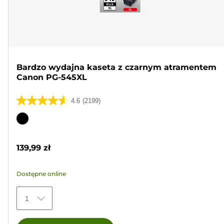
Bardzo wydajna kaseta z czarnym atramentem
Canon PG-545XL
4.6
(2199)
4.6
na
Wkład
5
kolorowy
gwiazdek.
139,99 zł
2199
Recenzji
Dostępne online
1