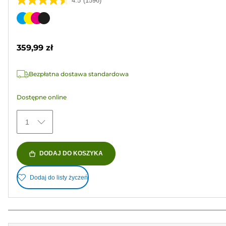
4.5
(1596)
4.5
na
Wkład
5
kolorowy
gwiazdek.
359,99 zł
1596
Recenzji
Bezpłatna dostawa standardowa
Dostępne online
1
DODAJ DO KOSZYKA
Dodaj do listy życzeń