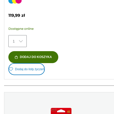
na
Wkład
5
kolorowy
gwiazdek.
119,99 zł
355
Recenzji
Dostępne online
1
DODAJ DO KOSZYKA
Dodaj do listy życzeń