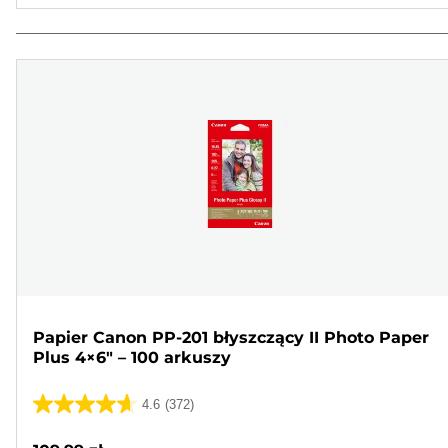
Papier Canon PP-201 błyszczący II Photo Paper
Plus 4×6" – 100 arkuszy
4.6
(372)
4.6
na