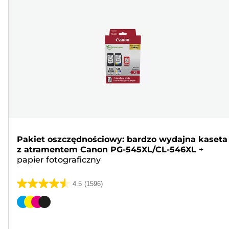
Pakiet oszczędnościowy: bardzo wydajna kaseta
z atramentem Canon PG-545XL/CL-546XL
+
papier fotograficzny
4.5
(1596)
4.5
na
Wkład
5
kolorowy
gwiazdek.