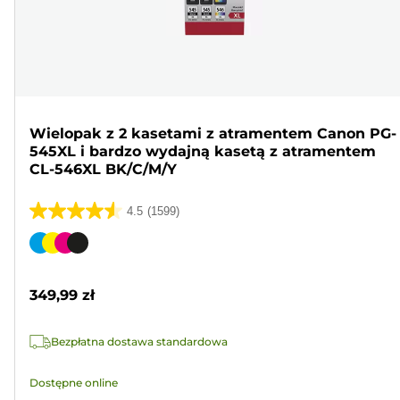
Wielopak z 2 kasetami z atramentem Canon PG-
545XL i bardzo wydajną kasetą z atramentem
CL-546XL BK/C/M/Y
4.5
(1599)
4.5
na
Wkład
5
kolorowy
gwiazdek.
349,99 zł
1599
Recenzji
Bezpłatna dostawa standardowa
Dostępne online