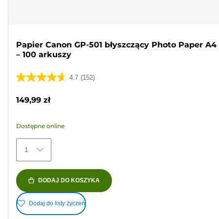
Papier Canon GP-501 błyszczący Photo Paper A4
– 100 arkuszy
4.7
(152)
4.7
na
149,99 zł
5
gwiazdek.
Dostępne online
152
Recenzji
1
DODAJ DO KOSZYKA
Dodaj do listy życzeń