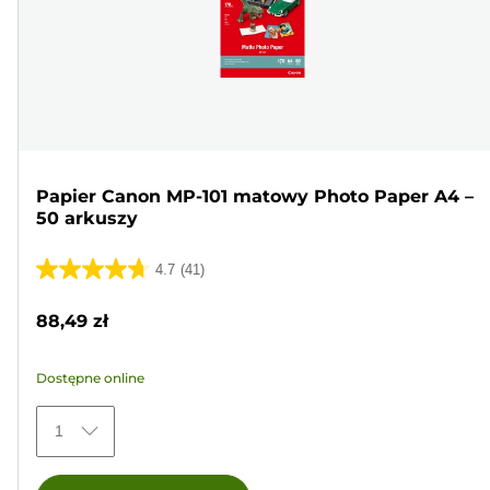
Papier Canon MP-101 matowy Photo Paper A4 –
50 arkuszy
4.7
(41)
4.7
na
88,49 zł
5
gwiazdek.
Dostępne online
41
Recenzji
1