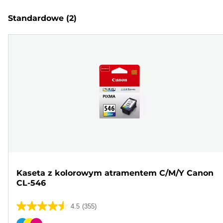
Standardowe
(2)
Kaseta z kolorowym atramentem C/M/Y Canon
CL-546
4.5
(355)
4.5