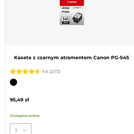
Kaseta z czarnym atramentem Canon PG-545
4.6
(2272)
4.6
na
Wkład
5
kolorowy
gwiazdek.
95,49 zł
2272
Recenzji
Dostępne online
1