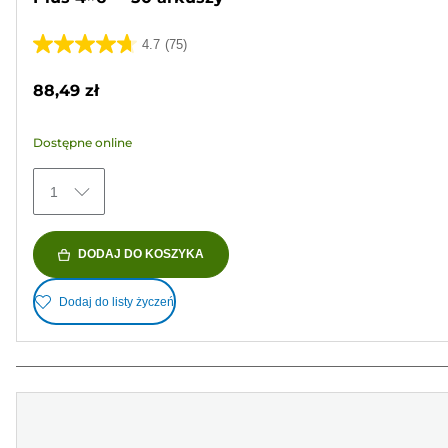
4.7
(75)
4.7
na
88,49 zł
5
gwiazdek.
Dostępne online
75
Recenzji
1
DODAJ DO KOSZYKA
Dodaj do listy życzeń