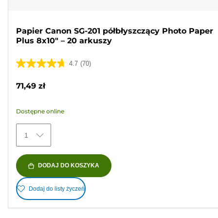
Papier Canon SG-201 półbłyszczący Photo Paper
Plus 8x10" – 20 arkuszy
4.7
(70)
4.7
na
71,49 zł
5
gwiazdek.
Dostępne online
70
Recenzji
1
DODAJ DO KOSZYKA
Dodaj do listy życzeń