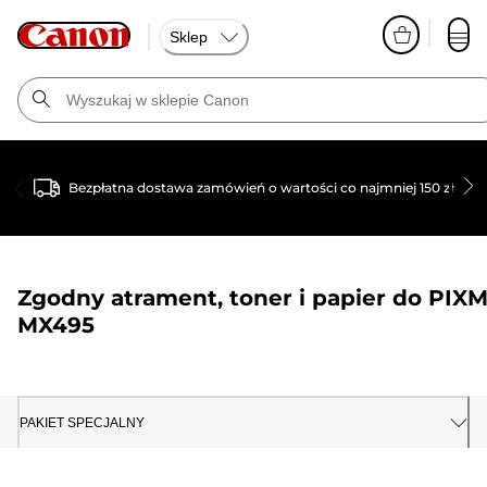
Sklep
Bezpłatna dostawa zamówień o wartości co najmniej 150 zł
Zgodny atrament, toner i papier do
PIX
MX495
PAKIET SPECJALNY