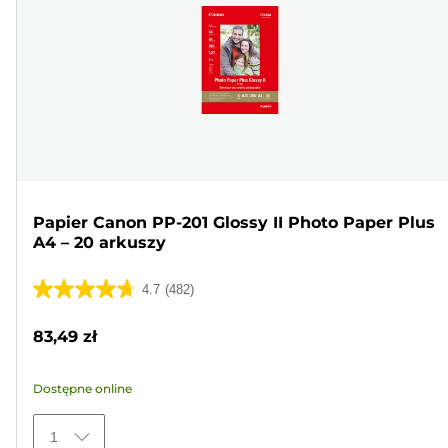
Papier Canon PP-201 Glossy II Photo Paper Plus
A4 – 20 arkuszy
4.7
(482)
4.7
na
83,49 zł
5
gwiazdek.
Dostępne online
482
Recenzji
1