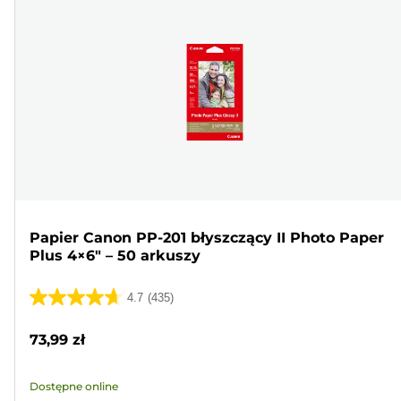
Papier Canon PP-201 błyszczący II Photo Paper
Plus 4×6" – 50 arkuszy
4.7
(435)
4.7
na
73,99 zł
5
gwiazdek.
Dostępne online
435