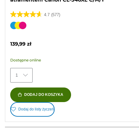
4.7
(577)
4.7
na
Wkład
5
kolorowy
gwiazdek.
139,99 zł
577
Recenzji
Dostępne online
1
DODAJ DO KOSZYKA
Dodaj do listy życzeń