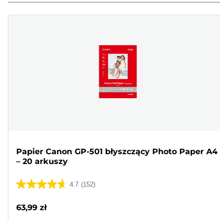
Papier Canon GP-501 błyszczący Photo Paper A4
– 20 arkuszy
4.7
(152)
4.7
na
63,99 zł
5