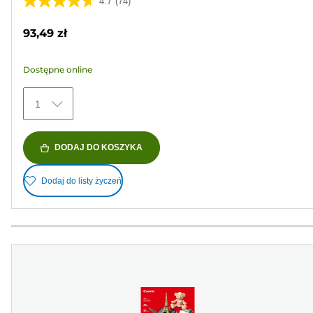
4.7
(74)
4.7
na
93,49 zł
5
gwiazdek.
Dostępne online
74
Recenzji
1
DODAJ DO KOSZYKA
Dodaj do listy życzeń