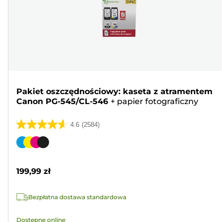
Pakiet oszczędnościowy: kaseta z atramentem
Canon PG-545/CL-546
+
papier fotograficzny
4.6
(2584)
4.6
na
Wkład
5
kolorowy
gwiazdek.
199,99 zł
2584
Recenzji
Bezpłatna dostawa standardowa
Dostępne online