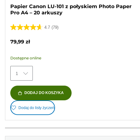
Papier Canon LU-101 z połyskiem Photo Paper
Pro A4 – 20 arkuszy
4.7
(79)
4.7
na
79,99 zł
5
gwiazdek.
Dostępne online
79
Recenzji
1
DODAJ DO KOSZYKA
Dodaj do listy życzeń