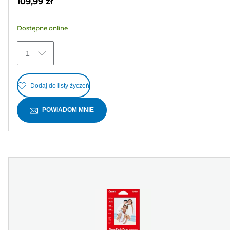
109,99 zł
5
gwiazdek.
Dostępne online
372
Recenzji
1
Dodaj do listy życzeń
POWIADOM MNIE