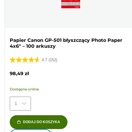
Papier Canon GP-501 błyszczący Photo Paper
4x6" – 100 arkuszy
4.7
(152)
4.7
na
98,49 zł
5
gwiazdek.
Dostępne online
152
Recenzji
1
DODAJ DO KOSZYKA