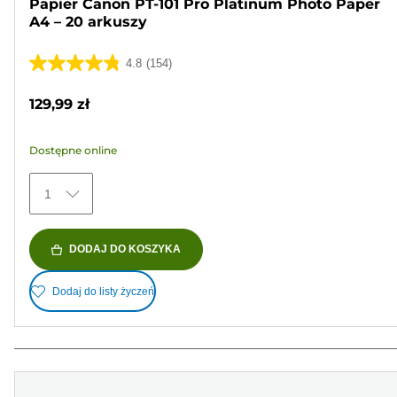
Papier Canon PT-101 Pro Platinum Photo Paper
A4 – 20 arkuszy
4.8
(154)
4.8
na
129,99 zł
5
gwiazdek.
Dostępne online
154
Recenzji
1
DODAJ DO KOSZYKA
Dodaj do listy życzeń