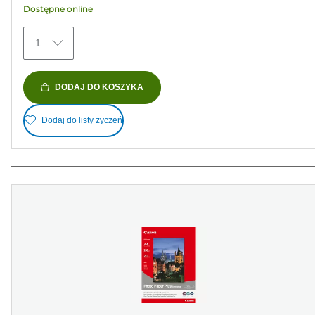
Dostępne online
154
Recenzji
1
DODAJ DO KOSZYKA
Dodaj do listy życzeń