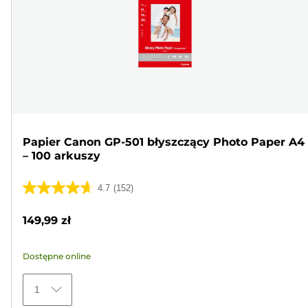
Papier Canon GP-501 błyszczący Photo Paper A4
– 100 arkuszy
4.7
(152)
4.7
na
149,99 zł
5
gwiazdek.
Dostępne online
152
Recenzji
1