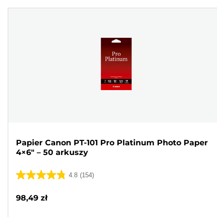
Papier Canon PT-101 Pro Platinum Photo Paper
4×6" – 50 arkuszy
4.8
(154)
4.8
na
98,49 zł
5
gwiazdek.