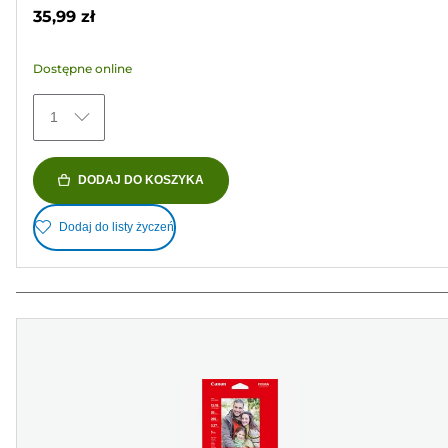
na
35,99 zł
5
gwiazdek.
Dostępne online
35
Recenzji
1
DODAJ DO KOSZYKA
Dodaj do listy życzeń