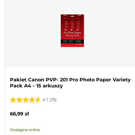
Pakiet Canon PVP- 201 Pro Photo Paper Variety
Pack A4 – 15 arkuszy
4.7
(79)
4.7
na
66,99 zł
5
gwiazdek.
Dostępne online
79