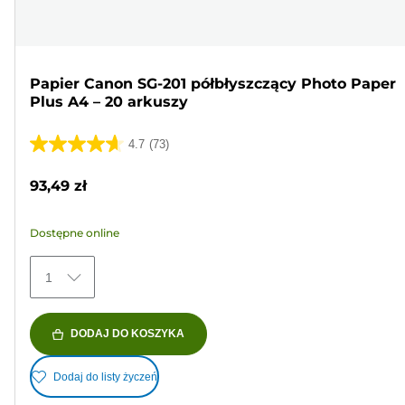
Papier Canon SG-201 półbłyszczący Photo Paper
Plus A4 – 20 arkuszy
4.7
(73)
4.7
na
93,49 zł
5
gwiazdek.
Dostępne online
73
Recenzji
1
DODAJ DO KOSZYKA
Dodaj do listy życzeń