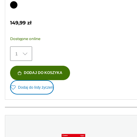
na
Wkład
5
kolorowy
gwiazdek.
149,99 zł
37
Recenzji
Dostępne online
1
DODAJ DO KOSZYKA
Dodaj do listy życzeń