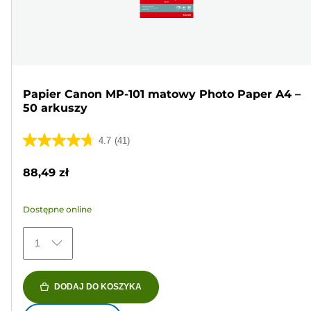
Papier Canon MP-101 matowy Photo Paper A4 –
50 arkuszy
4.7
(41)
4.7
na
88,49 zł
5
gwiazdek.
Dostępne online
41
Recenzji
1
DODAJ DO KOSZYKA