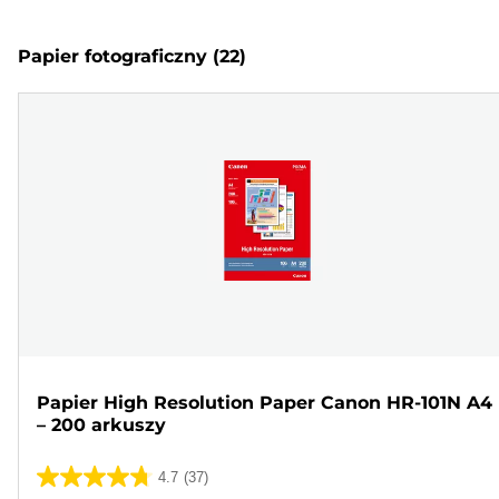
Papier fotograficzny
(22)
Papier High Resolution Paper Canon HR-101N A4
– 200 arkuszy
4.7
(37)
4.7