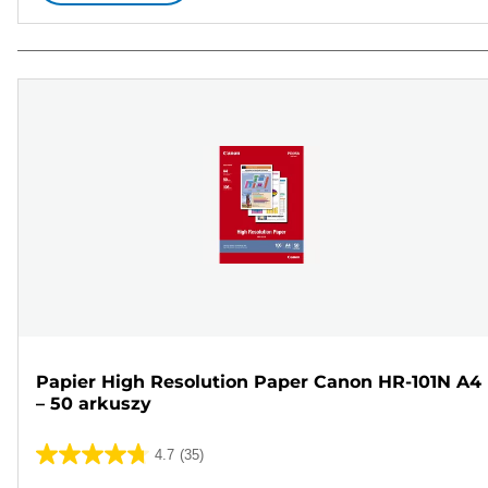
Papier High Resolution Paper Canon HR-101N A4
– 50 arkuszy
4.7
(35)
4.7