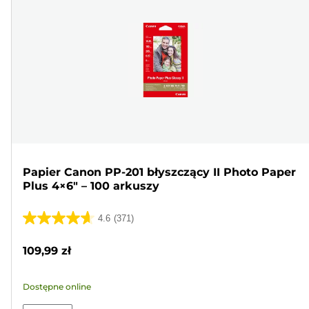
Papier Canon PP-201 błyszczący II Photo Paper
Plus 4×6" – 100 arkuszy
4.6
(371)
4.6
na
109,99 zł
5
gwiazdek.
Dostępne online
371
Recenzji