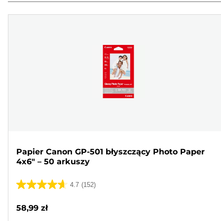
Papier Canon GP-501 błyszczący Photo Paper
4x6" – 50 arkuszy
4.7
(152)
4.7
na
58,99 zł
5