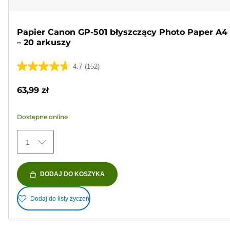
Papier Canon GP-501 błyszczący Photo Paper A4
– 20 arkuszy
4.7
(152)
4.7
na
63,99 zł
5
gwiazdek.
Dostępne online
152
Recenzji
1
DODAJ DO KOSZYKA
Dodaj do listy życzeń