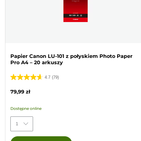
Papier Canon LU-101 z połyskiem Photo Paper
Pro A4 – 20 arkuszy
4.7
(79)
4.7
na
79,99 zł
5
gwiazdek.
Dostępne online
79
Recenzji
1