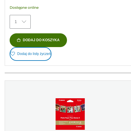
gwiazdek.
Dostępne online
152
Recenzji
1
DODAJ DO KOSZYKA
Dodaj do listy życzeń