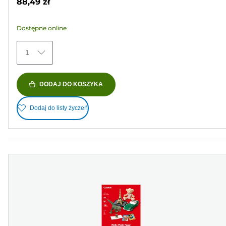
88,49 zł
5
gwiazdek.
Dostępne online
74
Recenzji
1
DODAJ DO KOSZYKA
Dodaj do listy życzeń