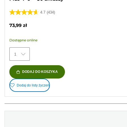
4.7
(434)
4.7
na
73,99 zł
5
gwiazdek.
Dostępne online
434
Recenzji
1
DODAJ DO KOSZYKA
Dodaj do listy życzeń