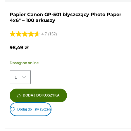
Papier Canon GP-501 błyszczący Photo Paper
4x6" – 100 arkuszy
4.7
(152)
4.7
na
98,49 zł
5
gwiazdek.
Dostępne online
152
Recenzji
1
DODAJ DO KOSZYKA
Dodaj do listy życzeń