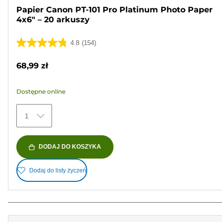
Papier Canon PT-101 Pro Platinum Photo Paper
4x6" – 20 arkuszy
4.8
(154)
4.8
na
68,99 zł
5
gwiazdek.
Dostępne online
154
Recenzji
1
DODAJ DO KOSZYKA
Dodaj do listy życzeń