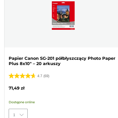
Papier Canon SG-201 półbłyszczący Photo Paper
Plus 8x10" – 20 arkuszy
4.7
(69)
4.7
na
71,49 zł
5
gwiazdek.
Dostępne online
69
Recenzji
1