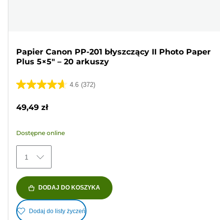
Papier Canon PP-201 błyszczący II Photo Paper
Plus 5×5" – 20 arkuszy
4.6
(372)
4.6
na
49,49 zł
5
gwiazdek.
Dostępne online
372
Recenzji
1
DODAJ DO KOSZYKA
Dodaj do listy życzeń