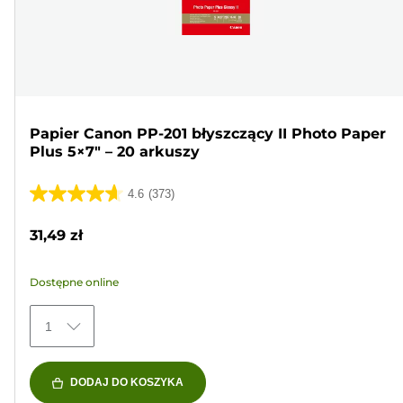
Papier Canon PP-201 błyszczący II Photo Paper
Plus 5×7" – 20 arkuszy
4.6
(373)
4.6
na
31,49 zł
5
gwiazdek.
Dostępne online
373
Recenzji
1
DODAJ DO KOSZYKA