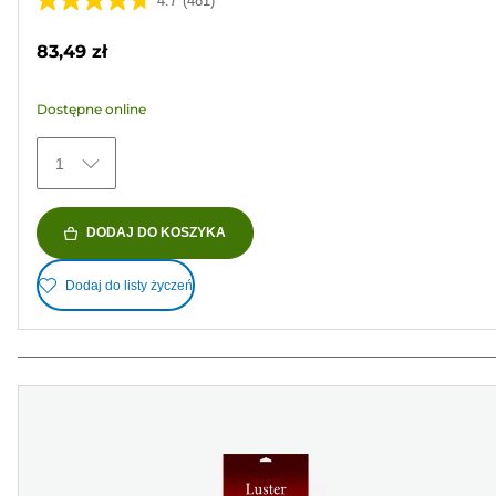
4.7
(481)
4.7
na
83,49 zł
5
gwiazdek.
Dostępne online
481
Recenzji
1
DODAJ DO KOSZYKA
Dodaj do listy życzeń