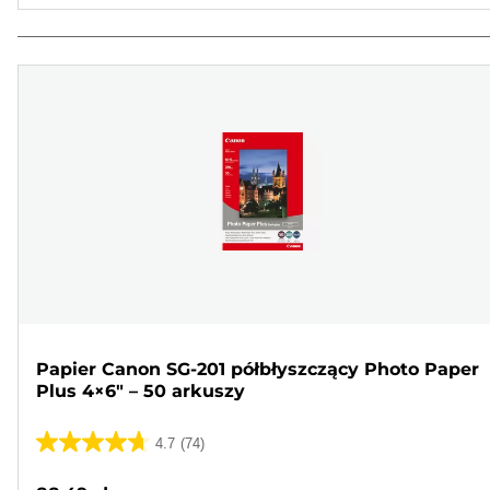
Papier Canon SG-201 półbłyszczący Photo Paper
Plus 4×6" – 50 arkuszy
4.7
(74)
4.7
na