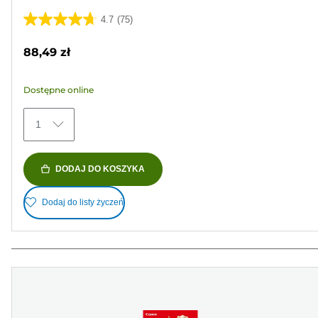
4.7
(75)
4.7
na
88,49 zł
5
gwiazdek.
Dostępne online
75
Recenzji
1
DODAJ DO KOSZYKA
Dodaj do listy życzeń