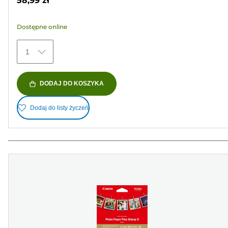
58,99 zł
5
gwiazdek.
Dostępne online
152
Recenzji
1
DODAJ DO KOSZYKA
Dodaj do listy życzeń