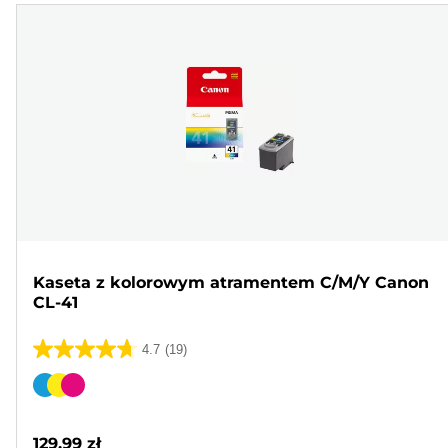
Kaseta z kolorowym atramentem C/M/Y Canon
CL-41
4.7
(19)
4.7
na
Wkład
5
kolorowy
gwiazdek.
129,99 zł