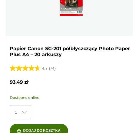
Papier Canon SG-201 półbłyszczący Photo Paper
Plus A4 – 20 arkuszy
4.7
(74)
4.7
na
93,49 zł
5
gwiazdek.
Dostępne online
74
Recenzji
1
DODAJ DO KOSZYKA