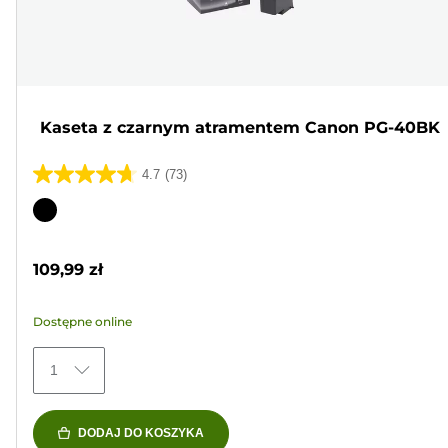
Kaseta z czarnym atramentem Canon PG-40BK
4.7
(73)
4.7
na
Wkład
5
kolorowy
gwiazdek.
109,99 zł
73
Recenzji
Dostępne online
1
DODAJ DO KOSZYKA