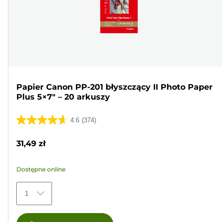
Papier Canon PP-201 błyszczący II Photo Paper
Plus 5×7" – 20 arkuszy
4.6
(374)
4.6
na
31,49 zł
5
gwiazdek.
Dostępne online
374
Recenzji
1