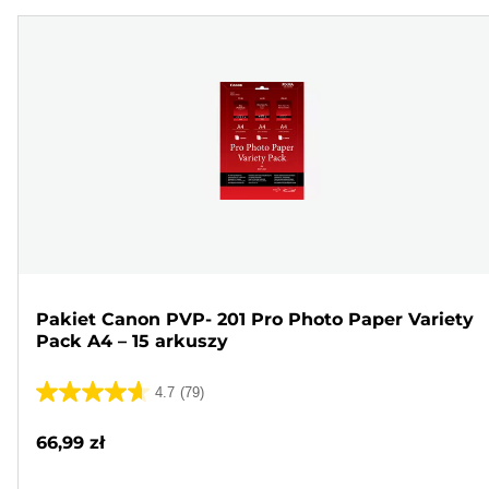
Pakiet Canon PVP- 201 Pro Photo Paper Variety
Pack A4 – 15 arkuszy
4.7
(79)
4.7
na
66,99 zł
5
gwiazdek.