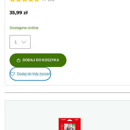
4.7
na
35,99 zł
5
gwiazdek.
Dostępne online
35
Recenzji
1
DODAJ DO KOSZYKA
Dodaj do listy życzeń