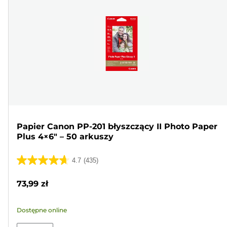
Papier Canon PP-201 błyszczący II Photo Paper
Plus 4×6" – 50 arkuszy
4.7
(435)
4.7
na
73,99 zł
5
gwiazdek.
Dostępne online
435
Recenzji