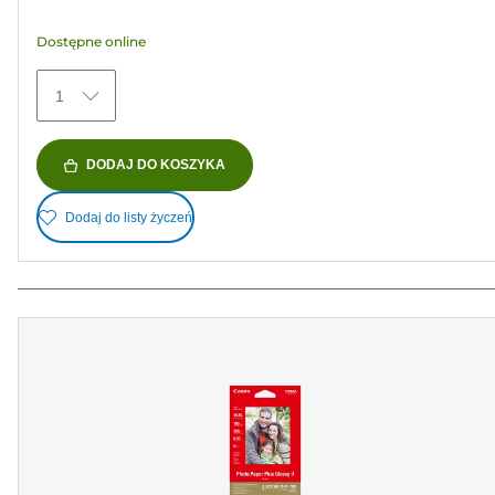
gwiazdek.
Dostępne online
152
Recenzji
1
DODAJ DO KOSZYKA
Dodaj do listy życzeń