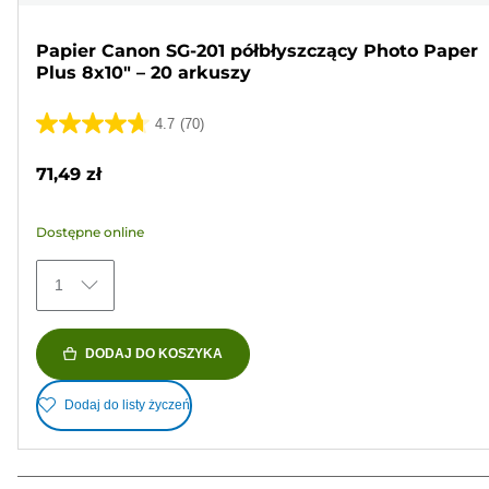
Papier Canon SG-201 półbłyszczący Photo Paper
Plus 8x10" – 20 arkuszy
4.7
(70)
4.7
na
71,49 zł
5
gwiazdek.
Dostępne online
70
Recenzji
1
DODAJ DO KOSZYKA
Dodaj do listy życzeń