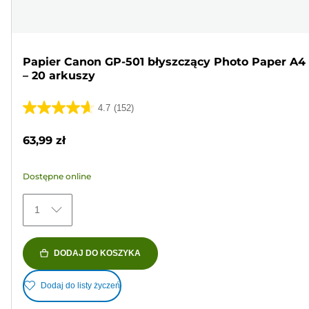
Papier Canon GP-501 błyszczący Photo Paper A4
– 20 arkuszy
4.7
(152)
4.7
na
63,99 zł
5
gwiazdek.
Dostępne online
152
Recenzji
1
DODAJ DO KOSZYKA
Dodaj do listy życzeń