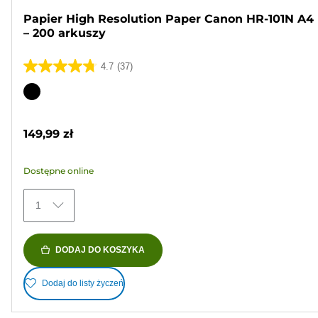
Papier High Resolution Paper Canon HR-101N A4
– 200 arkuszy
4.7
(37)
4.7
na
Wkład
5
kolorowy
gwiazdek.
149,99 zł
37
Recenzji
Dostępne online
1
DODAJ DO KOSZYKA
Dodaj do listy życzeń