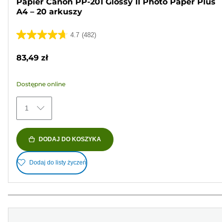
Papier Canon PP-201 Glossy II Photo Paper Plus
A4 – 20 arkuszy
4.7
(482)
4.7
na
83,49 zł
5
gwiazdek.
Dostępne online
482
Recenzji
1
DODAJ DO KOSZYKA
Dodaj do listy życzeń