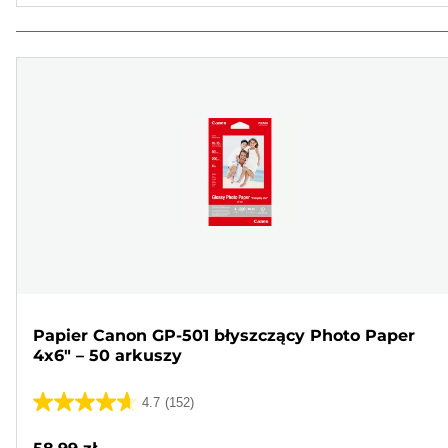
Papier Canon GP-501 błyszczący Photo Paper
4x6" – 50 arkuszy
4.7
(152)
4.7
na