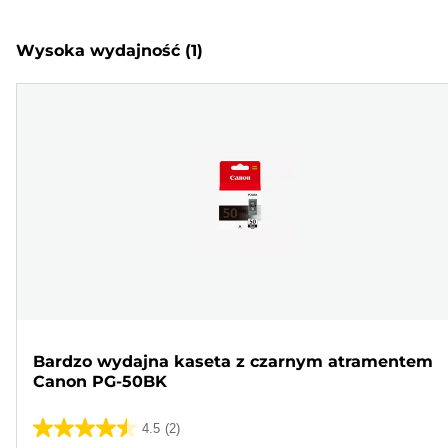
Wysoka wydajność
(1)
Bardzo wydajna kaseta z czarnym atramentem
Canon PG-50BK
4.5
(2)
4.5