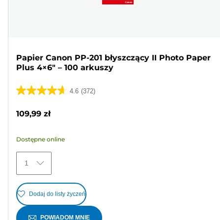
Papier Canon PP-201 błyszczący II Photo Paper
Plus 4×6" – 100 arkuszy
4.6
(372)
4.6
na
109,99 zł
5
gwiazdek.
Dostępne online
372
Recenzji
1
Dodaj do listy życzeń
POWIADOM MNIE