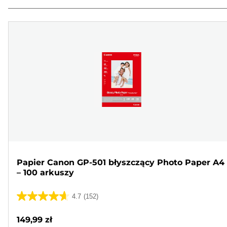
Papier Canon GP-501 błyszczący Photo Paper A4
– 100 arkuszy
4.7
(152)
4.7
na
149,99 zł
5