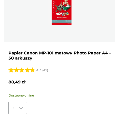
Papier Canon MP-101 matowy Photo Paper A4 –
50 arkuszy
4.7
(41)
4.7
na
88,49 zł
5
gwiazdek.
Dostępne online
41
Recenzji
1