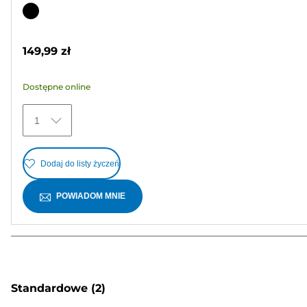
na
Wkład
5
kolorowy
gwiazdek.
149,99 zł
2
Recenzji
Dostępne online
1
Dodaj do listy życzeń
POWIADOM MNIE
Standardowe
(2)