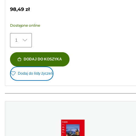
na
98,49 zł
5
gwiazdek.
Dostępne online
152
Recenzji
1
DODAJ DO KOSZYKA
Dodaj do listy życzeń