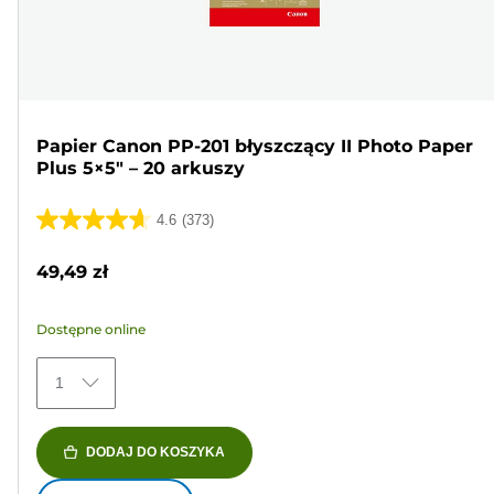
Papier Canon PP-201 błyszczący II Photo Paper
Plus 5×5" – 20 arkuszy
4.6
(373)
4.6
na
49,49 zł
5
gwiazdek.
Dostępne online
373
Recenzji
1
DODAJ DO KOSZYKA