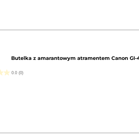
a
y
Butelka z amarantowym atramentem Canon GI-
0.0
(0)
k.