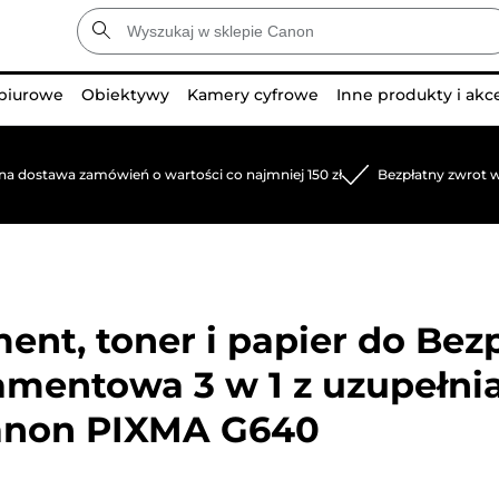
 biurowe
Obiektywy
Kamery cyfrowe
Inne produkty i akc
na dostawa zamówień o wartości co najmniej 150 zł
Bezpłatny zwrot w
ent, toner i papier do
Bez
amentowa 3 w 1 z uzupełn
anon PIXMA G640