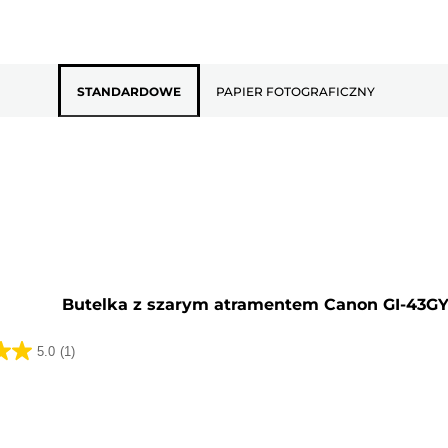
STANDARDOWE
PAPIER FOTOGRAFICZNY
y
Butelka z szarym atramentem Canon GI-43G
5.0
(1)
k.