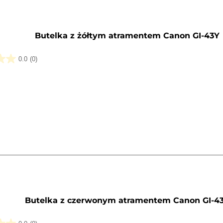
y
Butelka z żółtym atramentem Canon GI-43Y
0.0
(0)
k.
y
Butelka z czerwonym atramentem Canon GI-4