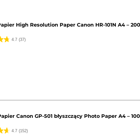
y
apier High Resolution Paper Canon HR-101N A4 – 20
4.7
(37)
k.
Papier Canon GP-501 błyszczący Photo Paper A4 – 10
4.7
(152)