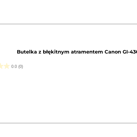
y
Butelka z błękitnym atramentem Canon GI-43
0.0
(0)
k.