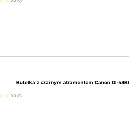
0.0
(0)
k.
y
Butelka z czarnym atramentem Canon GI-43B
0.0
(0)
k.