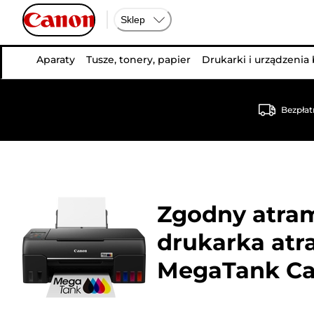
Sklep
Aparaty
Tusze, tonery, papier
Drukarki i urządzenia
Bezpłat
Zgodny atram
drukarka atr
MegaTank C