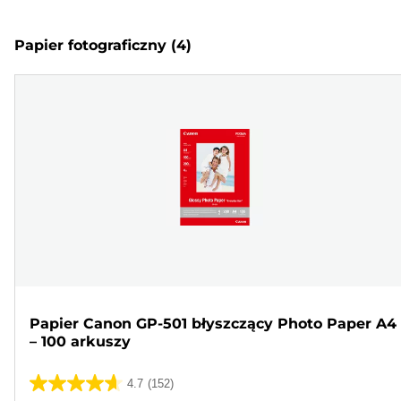
Papier fotograficzny
(4)
Papier Canon GP-501 błyszczący Photo Paper A4
– 100 arkuszy
4.7
(152)
4.7