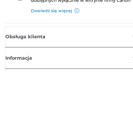
dostępnych wyłącznie w witrynie firmy Canon
Dowiedz się więcej
Obsługa klienta
Informacja
Sklep
Zasubskrybuj aktualności z firmy Canon
Możesz regularnie otrzymywać przez e-mail aktualności dotyczące
produktów oraz oferty i przydatne informacje
ZAREJESTRUJ SIĘ