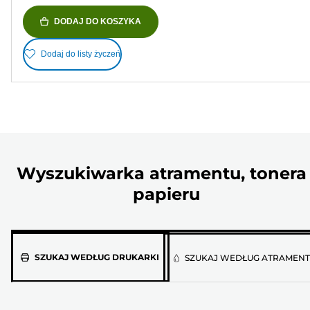
DODAJ DO KOSZYKA
Dodaj do listy życzeń
Wyszukiwarka atramentu, tonera 
papieru
Wybierz
SZUKAJ WEDŁUG DRUKARKI
SZUKAJ WEDŁUG ATRAMEN
model
drukarki
z