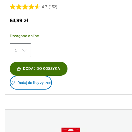
4.7
(152)
4.7
na
63,99 zł
5
gwiazdek.
Dostępne online
152
Recenzji
1
DODAJ DO KOSZYKA
Dodaj do listy życzeń