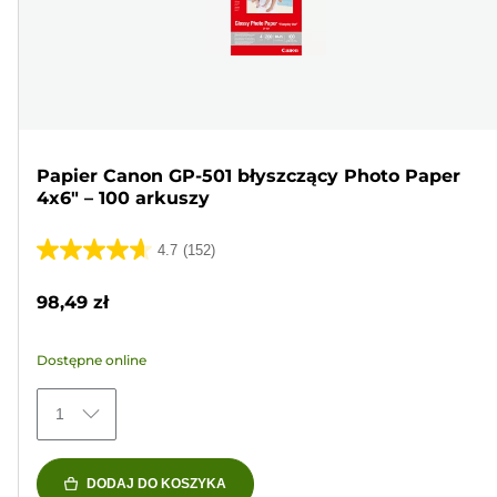
Papier Canon GP-501 błyszczący Photo Paper
4x6" – 100 arkuszy
4.7
(152)
4.7
na
98,49 zł
5
gwiazdek.
Dostępne online
152
Recenzji
1
DODAJ DO KOSZYKA