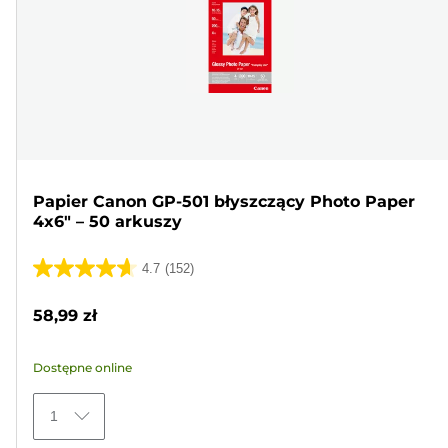
Papier Canon GP-501 błyszczący Photo Paper
4x6" – 50 arkuszy
4.7
(152)
4.7
na
58,99 zł
5
gwiazdek.
Dostępne online
152
Recenzji
1