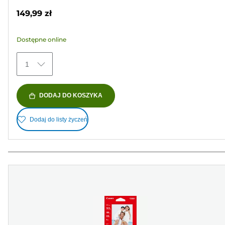
na
149,99 zł
5
gwiazdek.
Dostępne online
152
Recenzji
1
DODAJ DO KOSZYKA
Dodaj do listy życzeń