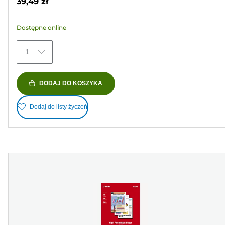
39,49 zł
5
gwiazdek.
Dostępne online
29
Recenzji
1
DODAJ DO KOSZYKA
Dodaj do listy życzeń