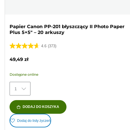
Papier Canon PP-201 błyszczący II Photo Paper
Plus 5×5" – 20 arkuszy
4.6
(373)
4.6
na
49,49 zł
5
gwiazdek.
Dostępne online
373
Recenzji
1
DODAJ DO KOSZYKA
Dodaj do listy życzeń