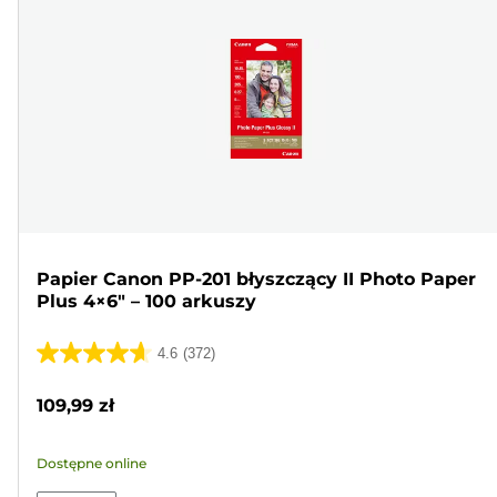
Papier Canon PP-201 błyszczący II Photo Paper
Plus 4×6" – 100 arkuszy
4.6
(372)
4.6
na
109,99 zł
5
gwiazdek.
Dostępne online
372