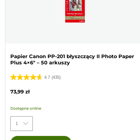
Papier Canon PP-201 błyszczący II Photo Paper
Plus 4×6" – 50 arkuszy
4.7
(435)
4.7
na
73,99 zł
5
gwiazdek.
Dostępne online
435
Recenzji
1