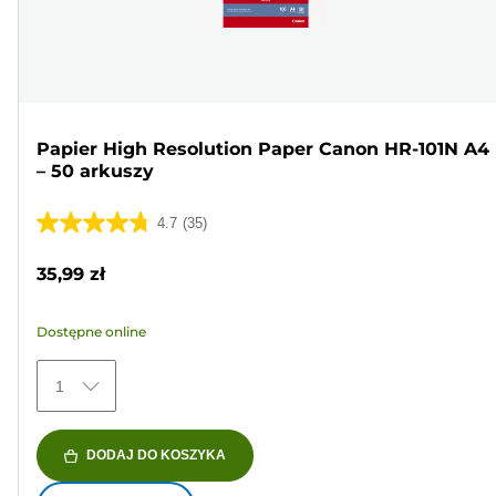
Papier High Resolution Paper Canon HR-101N A4
– 50 arkuszy
4.7
(35)
4.7
na
35,99 zł
5
gwiazdek.
Dostępne online
35
Recenzji
1
DODAJ DO KOSZYKA