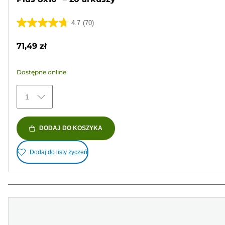
4.7
(70)
4.7
na
71,49 zł
5
gwiazdek.
Dostępne online
70
Recenzji
1
DODAJ DO KOSZYKA
Dodaj do listy życzeń