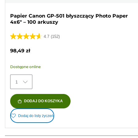
Papier Canon GP-501 błyszczący Photo Paper
4x6" – 100 arkuszy
4.7
(152)
4.7
na
98,49 zł
5
gwiazdek.
Dostępne online
152
Recenzji
1
DODAJ DO KOSZYKA
Dodaj do listy życzeń