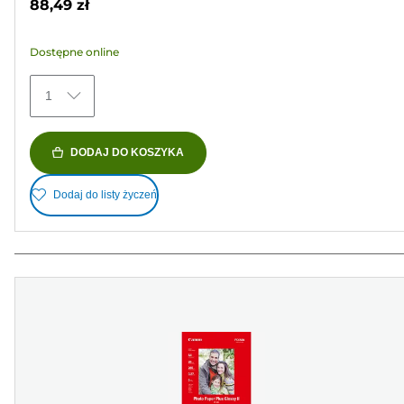
88,49 zł
5
gwiazdek.
Dostępne online
41
Recenzji
1
DODAJ DO KOSZYKA
Dodaj do listy życzeń