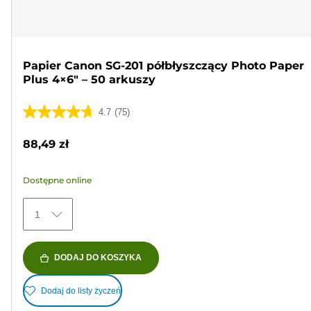
Papier Canon SG-201 półbłyszczący Photo Paper
Plus 4×6" – 50 arkuszy
4.7
(75)
4.7
na
88,49 zł
5
gwiazdek.
Dostępne online
75
Recenzji
1
DODAJ DO KOSZYKA
Dodaj do listy życzeń