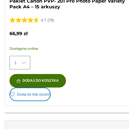
Pakiet Canon PVP- 201 Pro Photo Paper Variety
Pack A4 – 15 arkuszy
4.7
(79)
4.7
na
66,99 zł
5
gwiazdek.
Dostępne online
79
Recenzji
1
DODAJ DO KOSZYKA
Dodaj do listy życzeń