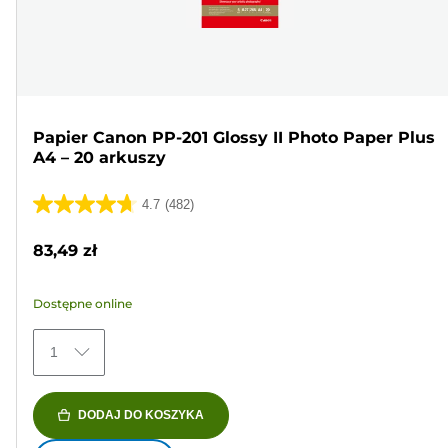
Papier Canon PP-201 Glossy II Photo Paper Plus
A4 – 20 arkuszy
4.7
(482)
4.7
na
83,49 zł
5
gwiazdek.
Dostępne online
482
Recenzji
1
DODAJ DO KOSZYKA