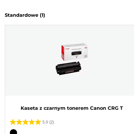
Standardowe
(1)
Kaseta z czarnym tonerem Canon CRG T
5.0
(2)
5.0
na
Wkład