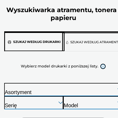
Wyszukiwarka atramentu, tonera 
papieru
Wybierz
SZUKAJ WEDŁUG DRUKARKI
SZUKAJ WEDŁUG ATRAMEN
model
drukarki
z
Wybierz model drukarki z poniższej listy.
poniższej
listy.
Asortyment
D
Naciśnij
Naciśnij
Naciśnij
r
Serię
Model
Enter,
Enter,
Enter,
u
D
D
aby
aby
aby
k
r
r