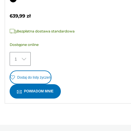
5
kolorowy
gwiazdek.
639,99 zł
2
Recenzji
Bezpłatna dostawa standardowa
Dostępne online
1
Dodaj do listy życzeń
POWIADOM MNIE