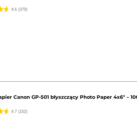
4.6
(370)
k.
apier Canon GP-501 błyszczący Photo Paper 4x6" – 10
4.7
(152)
k.