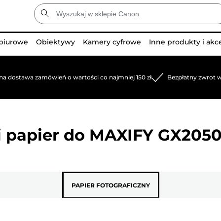
 biurowe
Obiektywy
Kamery cyfrowe
Inne produkty i akc
na dostawa zamówień o wartości co najmniej 150 zł
Bezpłatny zwrot w
 papier do
MAXIFY GX205
PAPIER FOTOGRAFICZNY