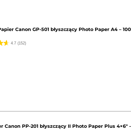
Papier Canon GP-501 błyszczący Photo Paper A4 – 10
4.7
(152)
k.
r Canon PP-201 błyszczący II Photo Paper Plus 4×6" 