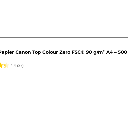
Papier Canon Top Colour Zero FSC® 90 g/m² A4 – 500
4.4
(27)
k.