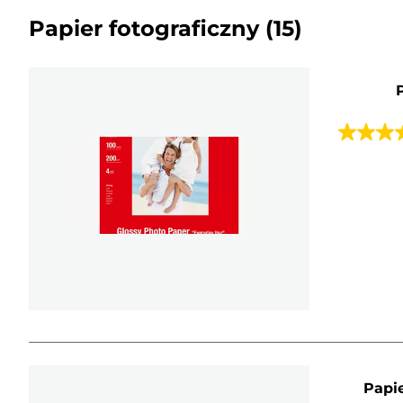
Papier fotograficzny
(15)
4.7
na
5
gwiazde
152
Recenzji
Papie