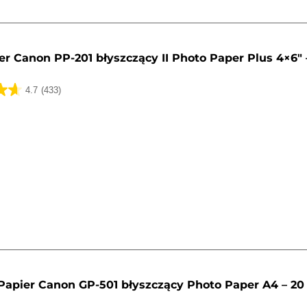
er Canon PP-201 błyszczący II Photo Paper Plus 4×6" 
4.7
(433)
k.
Papier Canon GP-501 błyszczący Photo Paper A4 – 20