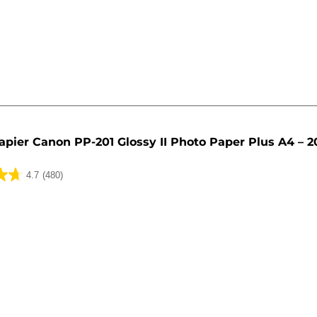
apier Canon PP-201 Glossy II Photo Paper Plus A4 – 2
4.7
(480)
k.