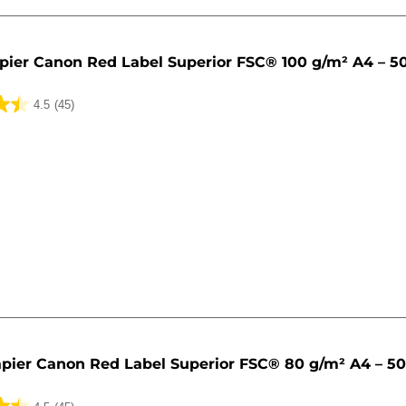
pier Canon Red Label Superior FSC® 100 g/m² A4 – 5
4.5
(45)
k.
pier Canon Red Label Superior FSC® 80 g/m² A4 – 5