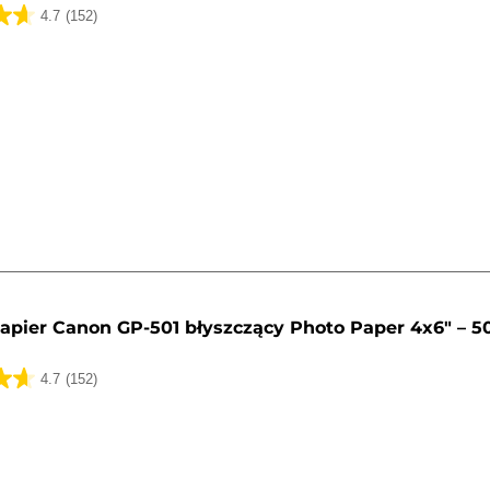
4.7
(152)
k.
apier Canon GP-501 błyszczący Photo Paper 4x6" – 5
4.7
(152)
k.