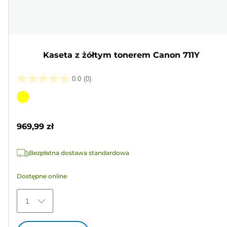
Kaseta z żółtym tonerem Canon 711Y
0.0
(0)
0.0
na
Wkład
5
kolorowy
gwiazdek.
969,99 zł
Bezpłatna dostawa standardowa
Dostępne online
1