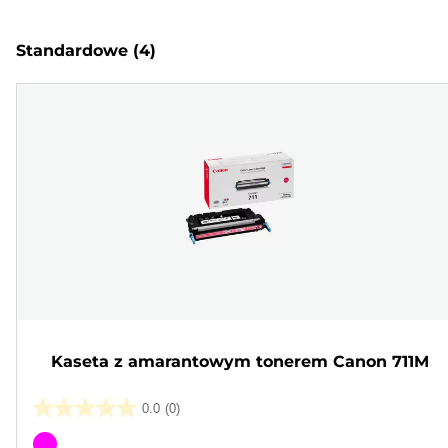
Standardowe
(4)
Kaseta z amarantowym tonerem Canon 711M
0.0
(0)
0.0
na
Wkład