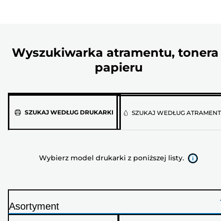
Wyszukiwarka atramentu, tonera 
papieru
Wybierz
SZUKAJ WEDŁUG DRUKARKI
SZUKAJ WEDŁUG ATRAMEN
model
drukarki
z
Wybierz model drukarki z poniższej listy.
poniższej
listy.
Asortyment
D