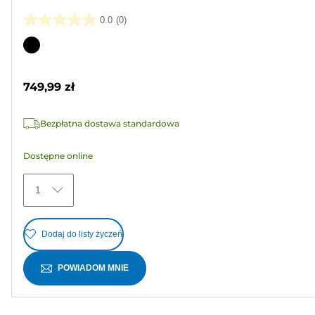
0.0
(0)
0.0
na
Wkład
5
kolorowy
gwiazdek.
749,99 zł
Bezpłatna dostawa standardowa
Dostępne online
1
Dodaj do listy życzeń
POWIADOM MNIE