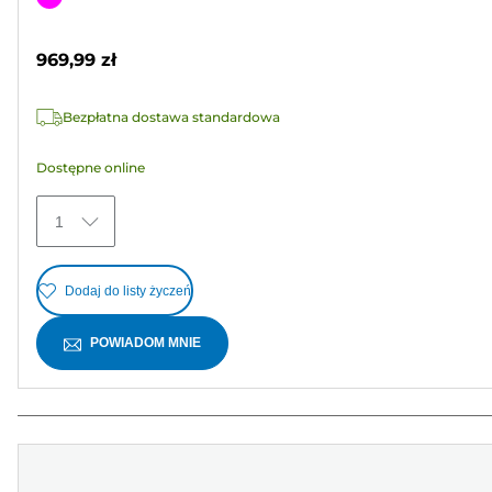
5
kolorowy
gwiazdek.
969,99 zł
Bezpłatna dostawa standardowa
Dostępne online
1
Dodaj do listy życzeń
POWIADOM MNIE