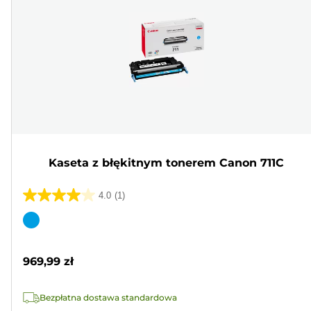
Kaseta z błękitnym tonerem Canon 711C
4.0
(1)
4.0
na
Wkład
5
kolorowy
gwiazdek.
969,99 zł
1
Recenzja
Bezpłatna dostawa standardowa