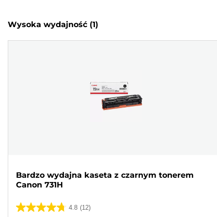
Wysoka wydajność
(1)
Bardzo wydajna kaseta z czarnym tonerem
Canon 731H
4.8
(12)
4.8