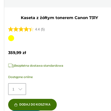
Kaseta z żółtym tonerem Canon 731Y
4.4
(5)
4.4
na
Wkład
5
kolorowy
gwiazdek.
359,99 zł
5
Recenzji
Bezpłatna dostawa standardowa
Dostępne online
1
DODAJ DO KOSZYKA