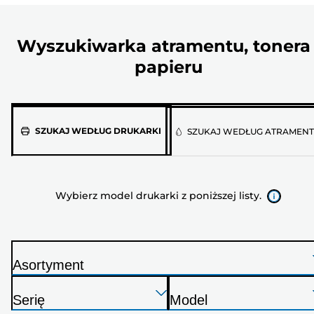
Wyszukiwarka atramentu, tonera 
papieru
Wybierz
SZUKAJ WEDŁUG DRUKARKI
SZUKAJ WEDŁUG ATRAMEN
model
drukarki
z
Wybierz model drukarki z poniższej listy.
poniższej
listy.
Asortyment
D
Naciśnij
Naciśnij
Naciśnij
r
Serię
Model
Enter,
Enter,
Enter,
u
D
D