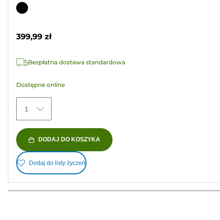
na
Wkład
5
kolorowy
gwiazdek.
399,99 zł
12
Recenzji
Bezpłatna dostawa standardowa
Dostępne online
1
DODAJ DO KOSZYKA
Dodaj do listy życzeń