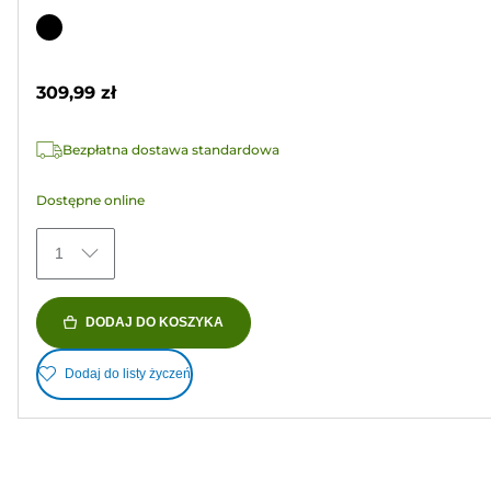
3.7
na
Wkład
5
kolorowy
gwiazdek.
309,99 zł
3
Recenzji
Bezpłatna dostawa standardowa
Dostępne online
1
DODAJ DO KOSZYKA
Dodaj do listy życzeń