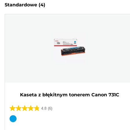
Standardowe
(4)
Kaseta z błękitnym tonerem Canon 731C
4.8
(6)
4.8
na
Wkład
5
kolorowy