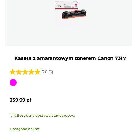
Kaseta z amarantowym tonerem Canon 731M
5.0
(6)
5.0
na
Wkład
5
kolorowy
gwiazdek.
359,99 zł
6
Recenzji
Bezpłatna dostawa standardowa
Dostępne online