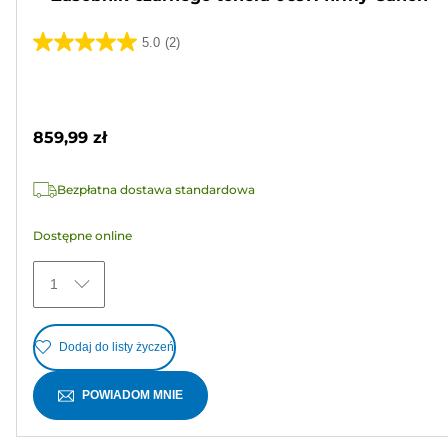
5.0
(2)
5.0
na
Wkład
5
kolorowy
gwiazdek.
859,99 zł
2
Recenzji
Bezpłatna dostawa standardowa
Dostępne online
1
Dodaj do listy życzeń
POWIADOM MNIE