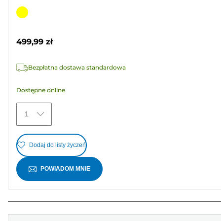
5.0
na
Wkład
5
kolorowy
gwiazdek.
499,99 zł
3
Recenzji
Bezpłatna dostawa standardowa
Dostępne online
1
Dodaj do listy życzeń
POWIADOM MNIE