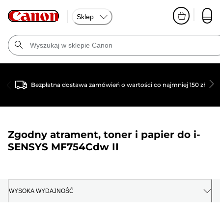
Sklep
Bezpłatna dostawa zamówień o wartości co najmniej 150 zł
Zgodny atrament, toner i papier do
i-
SENSYS MF754Cdw II
WYSOKA WYDAJNOŚĆ