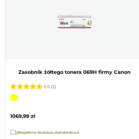
Zasobnik żółtego tonera 069H firmy Canon
5.0
(2)
5.0
na
Wkład
5
kolorowy
gwiazdek.
1069,99 zł
2
Recenzji
Bezpłatna dostawa standardowa