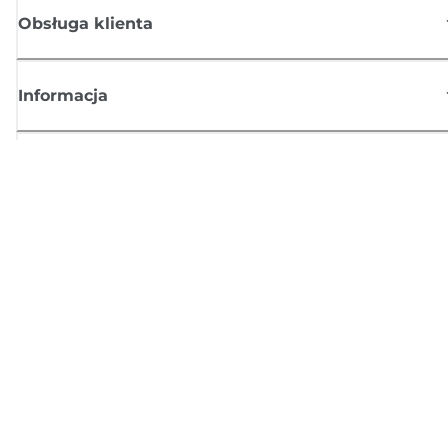
Obsługa klienta
Informacja
Sklep
Zasubskrybuj aktualności z firmy Canon
Możesz regularnie otrzymywać przez e-mail aktualności dotyczące
produktów oraz oferty i przydatne informacje
ZAREJESTRUJ SIĘ