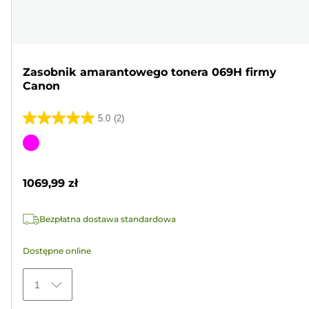
Zasobnik amarantowego tonera 069H firmy
Canon
5.0
(2)
5.0
na
Wkład
5
kolorowy
gwiazdek.
1069,99 zł
2
Recenzji
Bezpłatna dostawa standardowa
Dostępne online
1