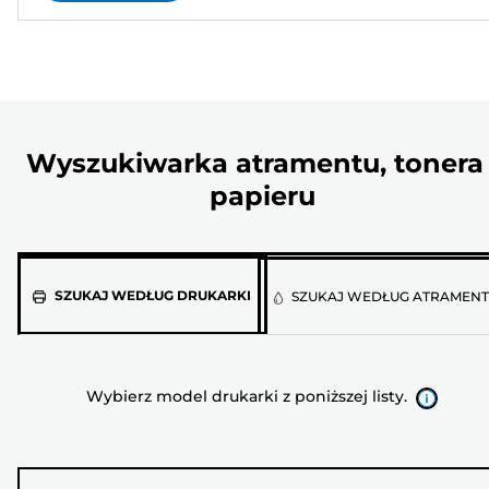
Wyszukiwarka atramentu, tonera 
papieru
Wybierz
SZUKAJ WEDŁUG DRUKARKI
SZUKAJ WEDŁUG ATRAMEN
model
drukarki
z
Wybierz model drukarki z poniższej listy.
poniższej
listy.