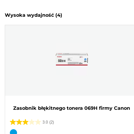
Wysoka wydajność
(4)
Zasobnik błękitnego tonera 069H firmy Canon
3.0
(2)
3.0
na
Wkład