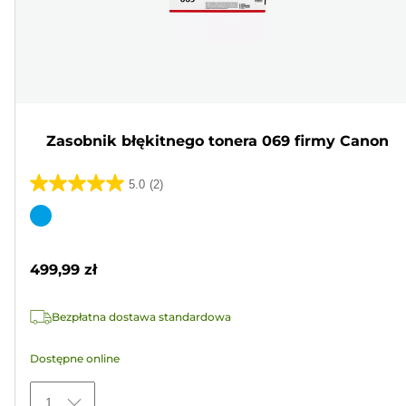
Zasobnik błękitnego tonera 069 firmy Canon
5.0
(2)
5.0
na
Wkład
5
kolorowy
gwiazdek.
499,99 zł
2
Recenzji
Bezpłatna dostawa standardowa
Dostępne online
1