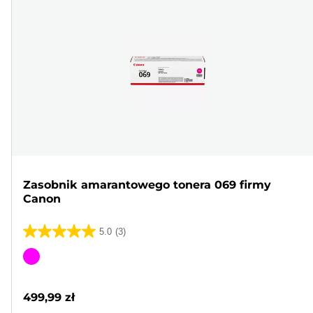
Zasobnik amarantowego tonera 069 firmy
Canon
5.0
(3)
5.0
na
Wkład
5
kolorowy
gwiazdek.
499,99 zł
3