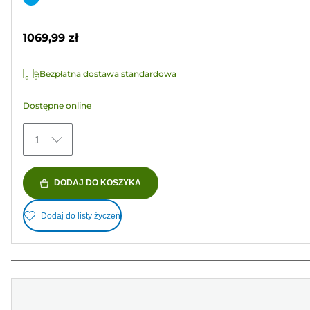
5
kolorowy
gwiazdek.
1069,99 zł
2
Recenzji
Bezpłatna dostawa standardowa
Dostępne online
1
DODAJ DO KOSZYKA
Dodaj do listy życzeń