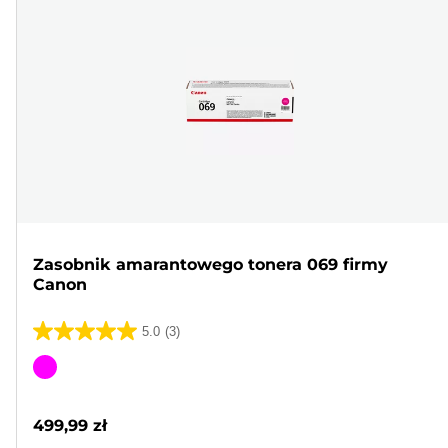
Zasobnik amarantowego tonera 069 firmy
Canon
5.0
(3)
5.0
na
Wkład
5
kolorowy
gwiazdek.
499,99 zł
3