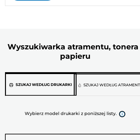
Wyszukiwarka atramentu, tonera 
papieru
Wybierz
SZUKAJ WEDŁUG DRUKARKI
SZUKAJ WEDŁUG ATRAMEN
model
drukarki
z
Wybierz model drukarki z poniższej listy.
poniższej
listy.