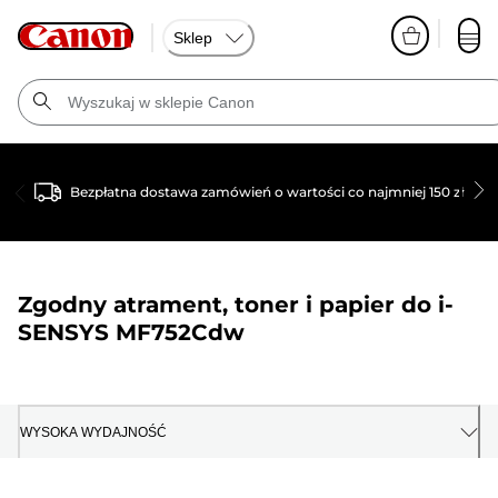
Sklep
Bezpłatna dostawa zamówień o wartości co najmniej 150 zł
Zgodny atrament, toner i papier do
i-
SENSYS MF752Cdw
WYSOKA WYDAJNOŚĆ