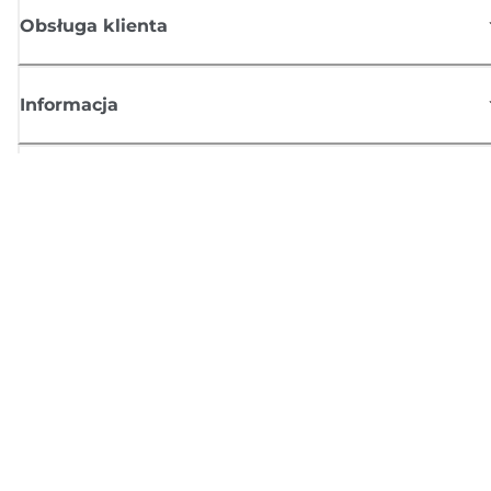
Obsługa klienta
Informacja
Sklep
Zasubskrybuj aktualności z firmy Canon
Możesz regularnie otrzymywać przez e-mail aktualności dotyczące
produktów oraz oferty i przydatne informacje
ZAREJESTRUJ SIĘ