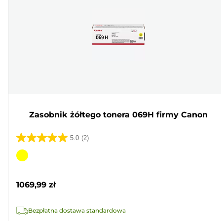
Zasobnik żółtego tonera 069H firmy Canon
5.0
(2)
5.0
na
Wkład
5
kolorowy
gwiazdek.
1069,99 zł
2
Recenzji
Bezpłatna dostawa standardowa