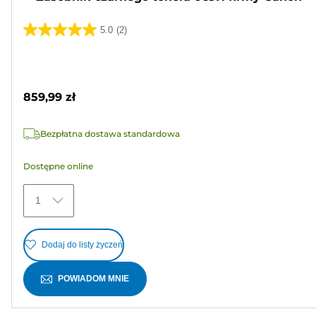
5.0
(2)
5.0
na
Wkład
5
kolorowy
gwiazdek.
859,99 zł
2
Recenzji
Bezpłatna dostawa standardowa
Dostępne online
1
Dodaj do listy życzeń
POWIADOM MNIE