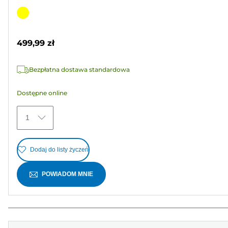
5.0
na
Wkład
5
kolorowy
gwiazdek.
499,99 zł
3
Recenzji
Bezpłatna dostawa standardowa
Dostępne online
1
Dodaj do listy życzeń
POWIADOM MNIE