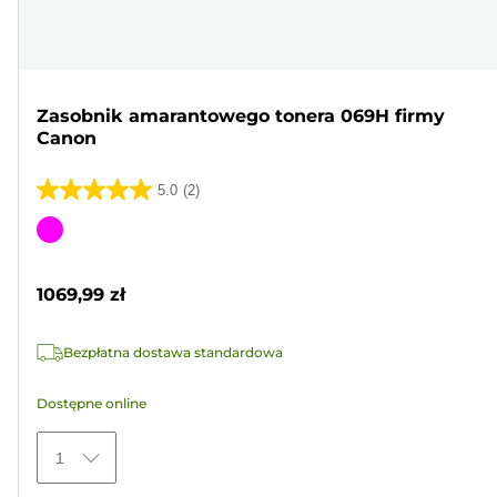
Zasobnik amarantowego tonera 069H firmy
Canon
5.0
(2)
5.0
na
Wkład
5
kolorowy
gwiazdek.
1069,99 zł
2
Recenzji
Bezpłatna dostawa standardowa
Dostępne online
1