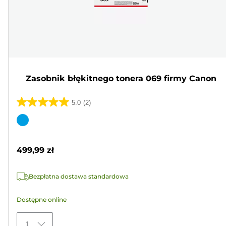
Zasobnik błękitnego tonera 069 firmy Canon
5.0
(2)
5.0
na
Wkład
5
kolorowy
gwiazdek.
499,99 zł
2
Recenzji
Bezpłatna dostawa standardowa
Dostępne online
1