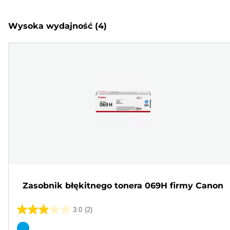
Wysoka wydajność
(4)
Zasobnik błękitnego tonera 069H firmy Canon
3.0
(2)
3.0
na
Wkład