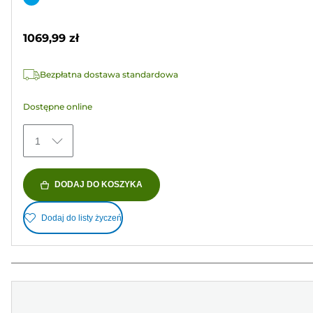
5
kolorowy
gwiazdek.
1069,99 zł
2
Recenzji
Bezpłatna dostawa standardowa
Dostępne online
1
DODAJ DO KOSZYKA
Dodaj do listy życzeń