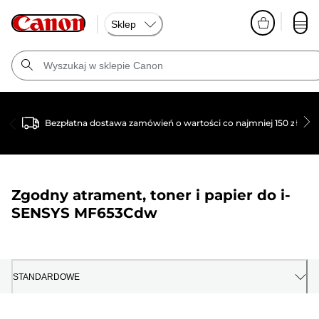
Sklep
Bezpłatna dostawa zamówień o wartości co najmniej 150 zł
Zgodny atrament, toner i papier do
i-
SENSYS MF653Cdw
STANDARDOWE