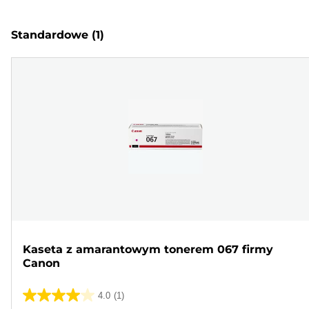
Standardowe
(1)
Kaseta z amarantowym tonerem 067 firmy
Canon
4.0
(1)
4.0