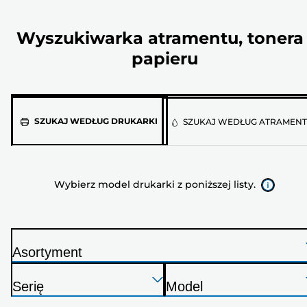
Wyszukiwarka atramentu, tonera 
papieru
Wybierz
SZUKAJ WEDŁUG DRUKARKI
SZUKAJ WEDŁUG ATRAMEN
model
drukarki
z
Wybierz model drukarki z poniższej listy.
poniższej
listy.
Asortyment
D
Naciśnij
Naciśnij
Naciśnij
r
Serię
Model
Enter,
Enter,
Enter,
u
D
D