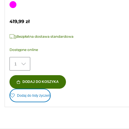
na
Wkład
5
kolorowy
gwiazdek.
419,99 zł
1
Recenzja
Bezpłatna dostawa standardowa
Dostępne online
1
DODAJ DO KOSZYKA
Dodaj do listy życzeń