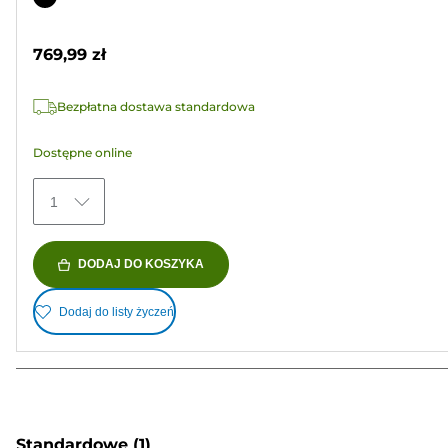
5
kolorowy
gwiazdek.
769,99 zł
5
Recenzji
Bezpłatna dostawa standardowa
Dostępne online
1
DODAJ DO KOSZYKA
Dodaj do listy życzeń
Standardowe
(1)