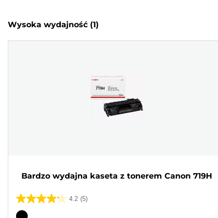
Wysoka wydajność
(1)
Bardzo wydajna kaseta z tonerem Canon 719H
4.2
(5)
4.2
na
Wkład