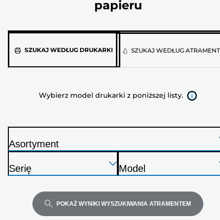
papieru
Wybierz
SZUKAJ WEDŁUG DRUKARKI
SZUKAJ WEDŁUG ATRAMEN
model
drukarki
z
Wybierz model drukarki z poniższej listy.
poniższej
listy.
Asortyment
D
Naciśnij
Naciśnij
Naciśnij
r
Serię
Model
Enter,
Enter,
Enter,
u
D
D
aby
aby
aby
k
r
r
rozwinąć
rozwinąć
rozwinąć
a
u
u
POKAŻ WYNIKI WYSZUKIWANIA ATRAMENTEM
r
k
k