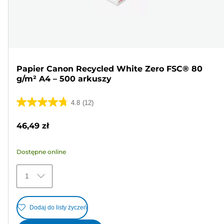
Papier Canon Recycled White Zero FSC® 80
g/m² A4 – 500 arkuszy
4.8
(12)
4.8
na
46,49 zł
5
gwiazdek.
Dostępne online
12
Recenzji
1
Dodaj do listy życzeń