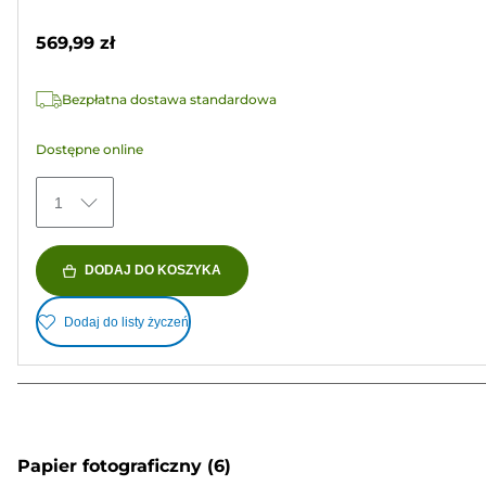
5
kolorowy
gwiazdek.
569,99 zł
7
Recenzji
Bezpłatna dostawa standardowa
Dostępne online
1
DODAJ DO KOSZYKA
Dodaj do listy życzeń
Papier fotograficzny
(6)