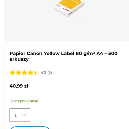
Papier Canon Yellow Label 80 g/m² A4 – 500
arkuszy
4.3
(6)
4.3
na
40,99 zł
5
gwiazdek.
Dostępne online
6
Recenzji
1