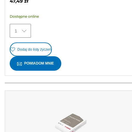
47,49 zł
5
gwiazdek.
Dostępne online
45
Recenzji
1
Dodaj do listy życzeń
POWIADOM MNIE