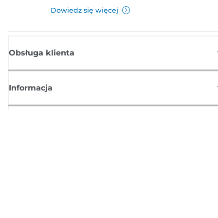
Dowiedz się więcej
Obsługa klienta
Informacja
Sklep
Zasubskrybuj aktualności z firmy Canon
Możesz regularnie otrzymywać przez e-mail aktualności dotyczące
produktów oraz oferty i przydatne informacje
ZAREJESTRUJ SIĘ