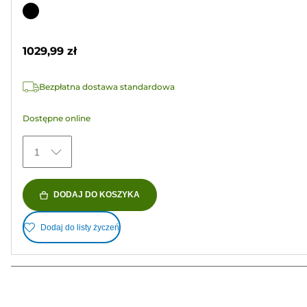
na
Wkład
5
kolorowy
gwiazdek.
1029,99 zł
6
Recenzji
Bezpłatna dostawa standardowa
Dostępne online
1
DODAJ DO KOSZYKA
Dodaj do listy życzeń