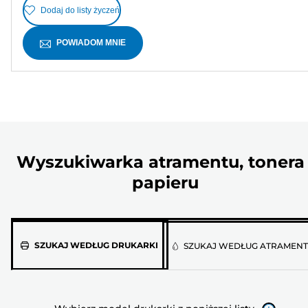
Dodaj do listy życzeń
POWIADOM MNIE
Wyszukiwarka atramentu, tonera 
papieru
Wybierz
SZUKAJ WEDŁUG DRUKARKI
SZUKAJ WEDŁUG ATRAMEN
model
drukarki
z