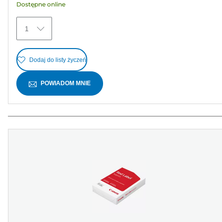
Dostępne online
27
Recenzji
1
Dodaj do listy życzeń
POWIADOM MNIE