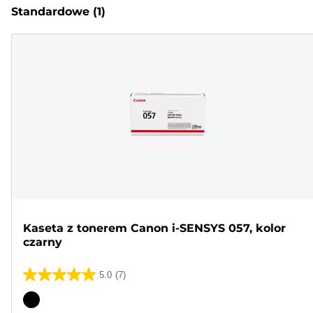
Standardowe
(1)
Kaseta z tonerem Canon i-SENSYS 057, kolor
czarny
5.0
(7)
5.0
na
Wkład