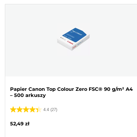
Papier Canon Top Colour Zero FSC® 90 g/m² A4
– 500 arkuszy
4.4
(27)
4.4
na
52,49 zł
5
gwiazdek.