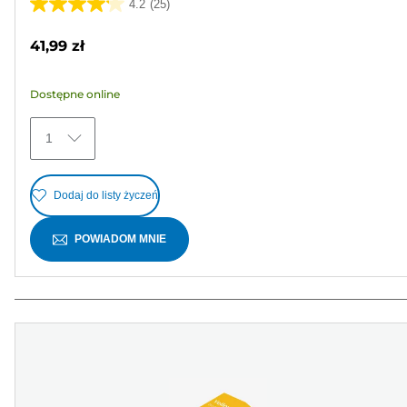
4.2
(25)
4.2
na
41,99 zł
5
gwiazdek.
Dostępne online
25
Recenzji
1
Dodaj do listy życzeń
POWIADOM MNIE