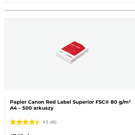
Papier Canon Red Label Superior FSC® 80 g/m²
A4 – 500 arkuszy
4.5
(45)
4.5
na