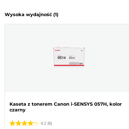
Wysoka wydajność
(1)
Kaseta z tonerem Canon i-SENSYS 057H, kolor
czarny
4.2
(6)
4.2