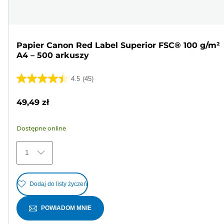
Papier Canon Red Label Superior FSC® 100 g/m²
A4 – 500 arkuszy
4.5
(45)
4.5
na
49,49 zł
5
gwiazdek.
Dostępne online
45
Recenzji
1
Dodaj do listy życzeń
POWIADOM MNIE