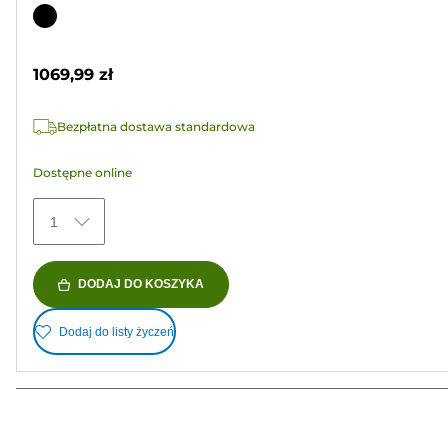
na
Wkład
5
kolorowy
gwiazdek.
1069,99 zł
Bezpłatna dostawa standardowa
Dostępne online
1
DODAJ DO KOSZYKA
Dodaj do listy życzeń