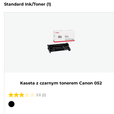
Standard Ink/Toner
(1)
Kaseta z czarnym tonerem Canon 052
3.0
(2)
3.0
na
Wkład
5
kolorowy