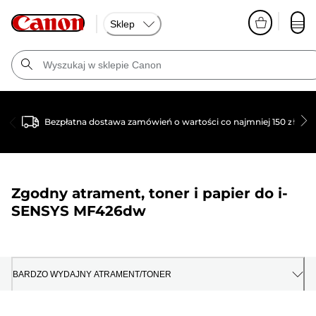
Sklep
Bezpłatna dostawa zamówień o wartości co najmniej 150 zł
Zgodny atrament, toner i papier do
i-
SENSYS MF426dw
BARDZO WYDAJNY ATRAMENT/TONER