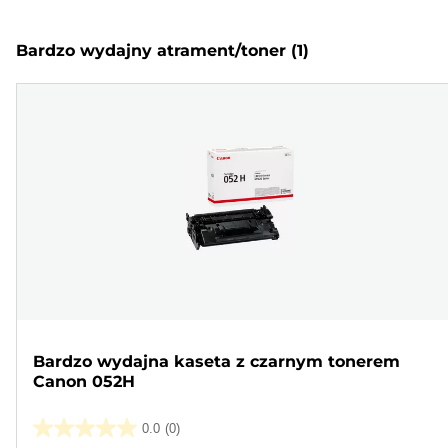
Bardzo wydajny atrament/toner
(1)
Bardzo wydajna kaseta z czarnym tonerem
Canon 052H
0.0
(0)
0.0