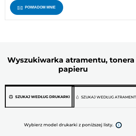
POWIADOM MNIE
Wyszukiwarka atramentu, tonera 
papieru
Wybierz
SZUKAJ WEDŁUG DRUKARKI
SZUKAJ WEDŁUG ATRAMEN
model
drukarki
z
Wybierz model drukarki z poniższej listy.
poniższej
listy.