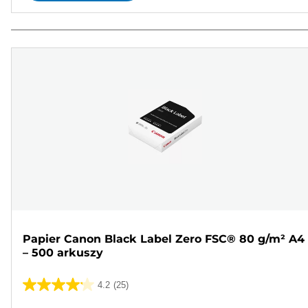
Papier Canon Black Label Zero FSC® 80 g/m² A4
– 500 arkuszy
4.2
(25)
4.2