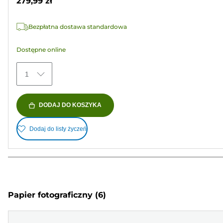
279,99 zł
3
Recenzji
Bezpłatna dostawa standardowa
Dostępne online
1
DODAJ DO KOSZYKA
Dodaj do listy życzeń
Papier fotograficzny
(6)