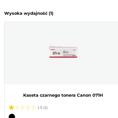
Wysoka wydajność
(1)
Kaseta czarnego tonera Canon 071H
1.0
(1)
1.0
na
Wkład