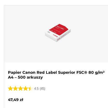
Papier Canon Red Label Superior FSC® 80 g/m²
A4 – 500 arkuszy
4.5
(45)
4.5
na
47,49 zł
5