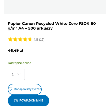
Papier Canon Recycled White Zero FSC® 80
g/m² A4 – 500 arkuszy
4.8
(12)
4.8
na
46,49 zł
5
gwiazdek.
Dostępne online
12
Recenzji
1
Dodaj do listy życzeń
POWIADOM MNIE