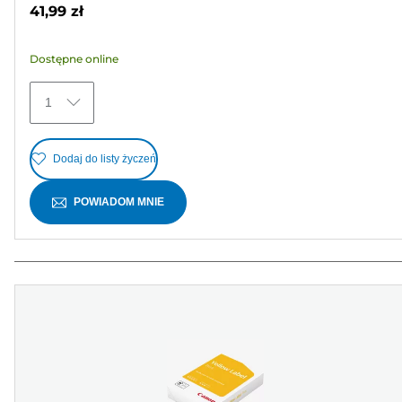
na
41,99 zł
5
gwiazdek.
Dostępne online
25
Recenzji
1
Dodaj do listy życzeń
POWIADOM MNIE