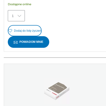
gwiazdek.
Dostępne online
45
Recenzji
1
Dodaj do listy życzeń
POWIADOM MNIE