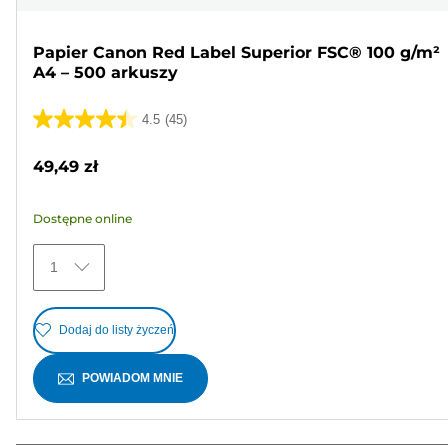
Papier Canon Red Label Superior FSC® 100 g/m²
A4 – 500 arkuszy
4.5
(45)
4.5
na
49,49 zł
5
gwiazdek.
Dostępne online
45
Recenzji
1
Dodaj do listy życzeń
POWIADOM MNIE