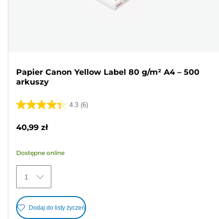
Papier Canon Yellow Label 80 g/m² A4 – 500
arkuszy
4.3
(6)
4.3
na
40,99 zł
5
gwiazdek.
Dostępne online
6
Recenzji
1
Dodaj do listy życzeń