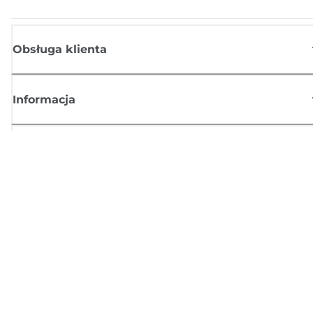
Obsługa klienta
Informacja
Sklep
Zasubskrybuj aktualności z firmy Canon
Możesz regularnie otrzymywać przez e-mail aktualności dotyczące
produktów oraz oferty i przydatne informacje
ZAREJESTRUJ SIĘ