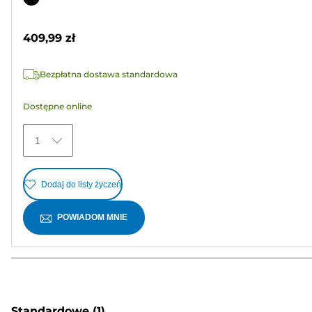
5
kolorowy
gwiazdek.
409,99 zł
1
Recenzja
Bezpłatna dostawa standardowa
Dostępne online
1
Dodaj do listy życzeń
POWIADOM MNIE
Standardowe
(1)