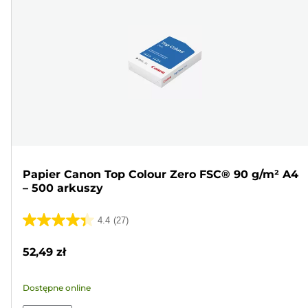
Papier Canon Top Colour Zero FSC® 90 g/m² A4
– 500 arkuszy
4.4
(27)
4.4
na
52,49 zł
5
gwiazdek.
Dostępne online
27