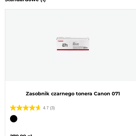
Zasobnik czarnego tonera Canon 071
4.7
(3)
4.7
na
Wkład
5
kolorowy
gwiazdek.