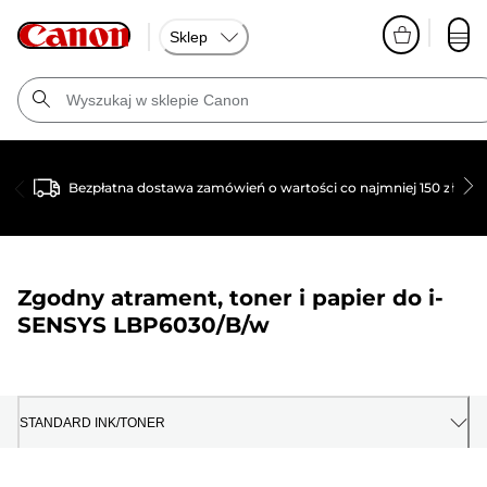
Sklep
Bezpłatna dostawa zamówień o wartości co najmniej 150 zł
Zgodny atrament, toner i papier do
i-
SENSYS LBP6030/B/w
STANDARD INK/TONER