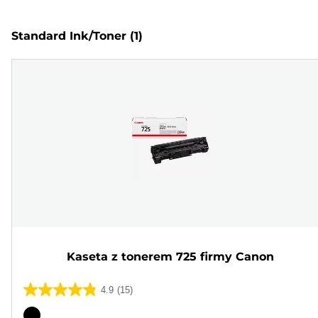
Standard Ink/Toner
(1)
Kaseta z tonerem 725 firmy Canon
4.9
(15)
4.9
na
Wkład