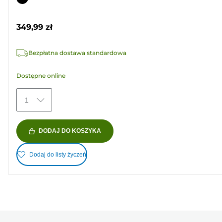
5
kolorowy
gwiazdek.
349,99 zł
15
Recenzji
Bezpłatna dostawa standardowa
Dostępne online
1
DODAJ DO KOSZYKA
Dodaj do listy życzeń