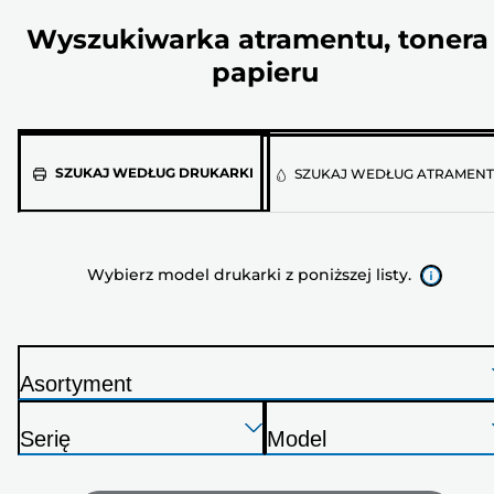
Wyszukiwarka atramentu, tonera 
papieru
Wybierz
SZUKAJ WEDŁUG DRUKARKI
SZUKAJ WEDŁUG ATRAMEN
model
drukarki
z
Wybierz model drukarki z poniższej listy.
poniższej
listy.
Asortyment
D
Naciśnij
Naciśnij
Naciśnij
r
Serię
Model
Enter,
Enter,
Enter,
u
D
D
aby
aby
aby
k
r
r