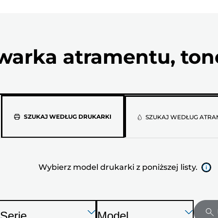
arka atramentu, tone
Wybierz
SZUKAJ WEDŁUG DRUKARKI
SZUKAJ WEDŁUG ATRA
model
drukarki
Wybierz model drukarki z poniższej listy.
z
poniższej
listy.
aciśnij
aciśnij
Naciśnij
Serię
Model