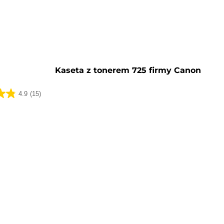
y
Kaseta z tonerem 725 firmy Canon
4.9
(15)
k.