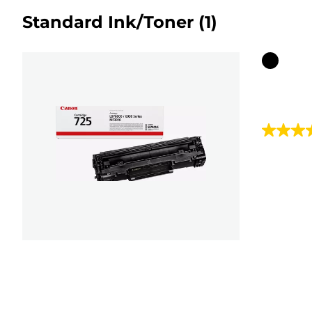
Standard Ink/Toner
(1)
Wkład
kolorow
4.9
na
5
gwiazde
15
Recenzji