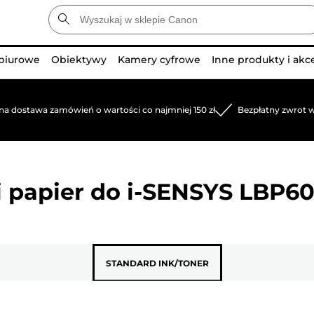
 biurowe
Obiektywy
Kamery cyfrowe
Inne produkty i akc
na dostawa zamówień o wartości co najmniej 150 zł
Bezpłatny zwrot w
 papier do
i-SENSYS LBP6
STANDARD INK/TONER