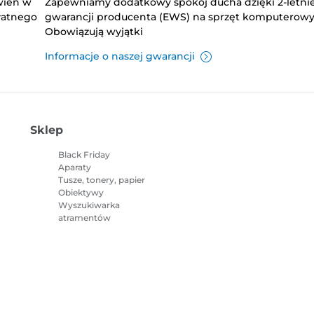
wień w
Zapewniamy dodatkowy spokój ducha dzięki 2-letnie
płatnego
gwarancji producenta (EWS) na sprzęt komputerowy
Obowiązują wyjątki
Informacje o naszej gwarancji
Sklep
Black Friday
Aparaty
Tusze, tonery, papier
Obiektywy
Wyszukiwarka
atramentów
Drukarki
Kamery
Akcesoria i towary
Bestsellery