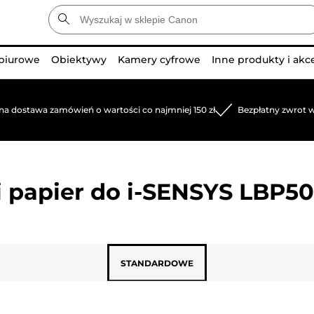
 biurowe
Obiektywy
Kamery cyfrowe
Inne produkty i akc
na dostawa zamówień o wartości co najmniej 150 zł
Bezpłatny zwrot w
 papier do
i-SENSYS LBP5
STANDARDOWE