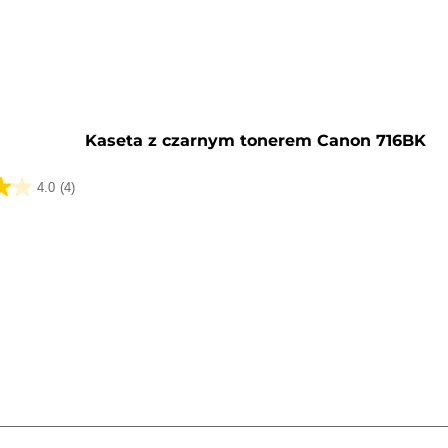
y
Kaseta z czarnym tonerem Canon 716BK
4.0
(4)
k.