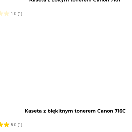
1.0
(1)
k.
a
y
Kaseta z błękitnym tonerem Canon 716C
5.0
(1)