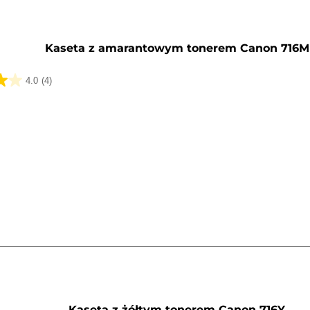
y
Kaseta z amarantowym tonerem Canon 716M
4.0
(4)
k.
y
Kaseta z żółtym tonerem Canon 716Y