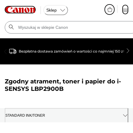
Sklep
Bezpłatna dostawa zamówień o wartości co najmniej 150 zł
Zgodny atrament, toner i papier do
i-
SENSYS LBP2900B
STANDARD INK/TONER