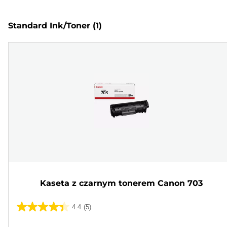
Standard Ink/Toner
(1)
Kaseta z czarnym tonerem Canon 703
4.4
(5)
4.4
na