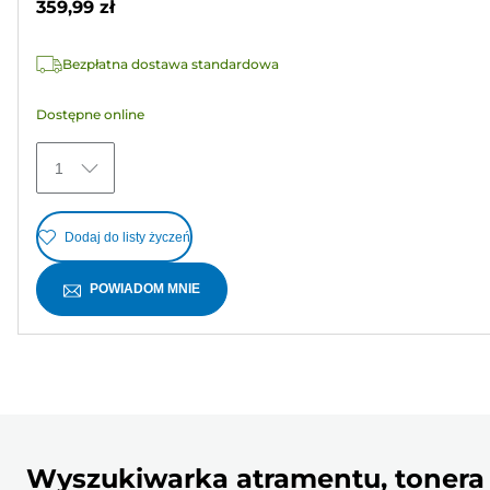
359,99 zł
5
gwiazdek.
Bezpłatna dostawa standardowa
5
Recenzji
Dostępne online
1
Dodaj do listy życzeń
POWIADOM MNIE
Wyszukiwarka atramentu, tonera 