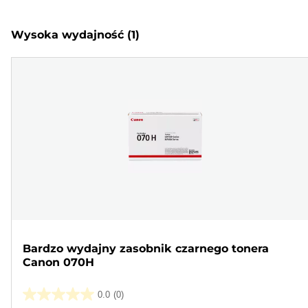
Wysoka wydajność
(1)
Bardzo wydajny zasobnik czarnego tonera
Canon 070H
0.0
(0)
0.0