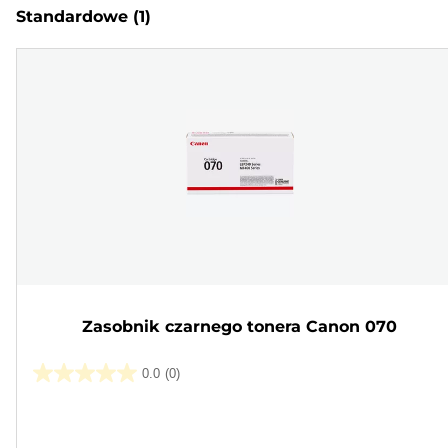
Standardowe
(1)
Zasobnik czarnego tonera Canon 070
0.0
(0)
0.0
na
Wkład
5
kolorowy