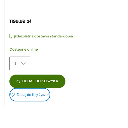
na
Wkład
5
kolorowy
gwiazdek.
1199,99 zł
Bezpłatna dostawa standardowa
Dostępne online
1
DODAJ DO KOSZYKA
Dodaj do listy życzeń