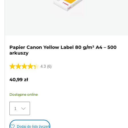
Papier Canon Yellow Label 80 g/m² A4 – 500
arkuszy
4.3
(6)
4.3
na
40,99 zł
5
gwiazdek.
Dostępne online
6
Recenzji
1
Dodaj do listy życzeń