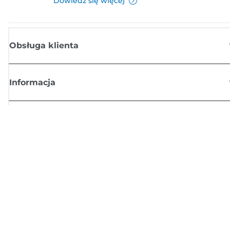
Dowiedz się więcej
Obsługa klienta
Informacja
Sklep
Zasubskrybuj aktualności z firmy Canon
Możesz regularnie otrzymywać przez e-mail aktualności dotyczące
produktów oraz oferty i przydatne informacje
ZAREJESTRUJ SIĘ