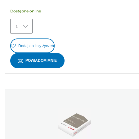
gwiazdek.
Dostępne online
45
Recenzji
1
Dodaj do listy życzeń
POWIADOM MNIE