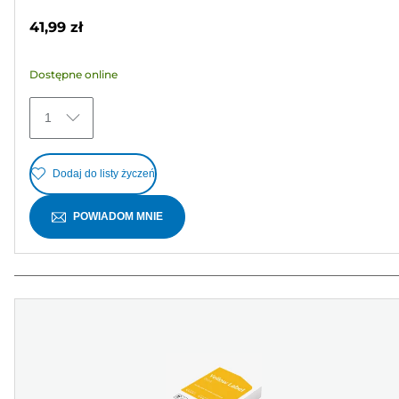
na
41,99 zł
5
gwiazdek.
Dostępne online
25
Recenzji
1
Dodaj do listy życzeń
POWIADOM MNIE