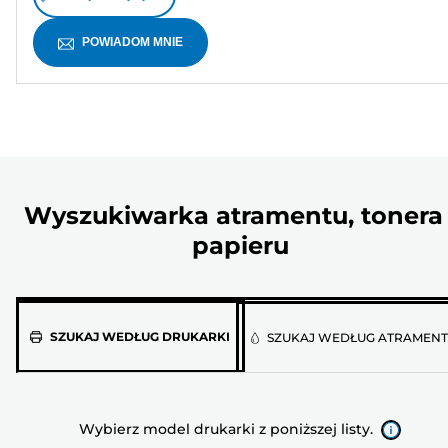
POWIADOM MNIE
Wyszukiwarka atramentu, tonera 
papieru
Wybierz
SZUKAJ WEDŁUG DRUKARKI
SZUKAJ WEDŁUG ATRAMEN
model
drukarki
z
Wybierz model drukarki z poniższej listy.
poniższej