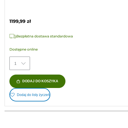
na
Wkład
5
kolorowy
gwiazdek.
1199,99 zł
Bezpłatna dostawa standardowa
Dostępne online
1
DODAJ DO KOSZYKA
Dodaj do listy życzeń