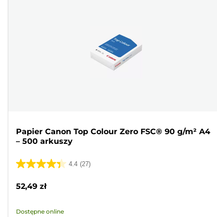
Papier Canon Top Colour Zero FSC® 90 g/m² A4
– 500 arkuszy
4.4
(27)
4.4
na
52,49 zł
5
gwiazdek.
Dostępne online
27