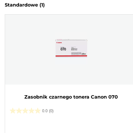
Standardowe
(1)
Zasobnik czarnego tonera Canon 070
0.0
(0)
0.0
na
Wkład
5
kolorowy