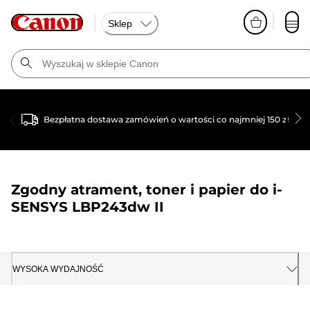
Sklep
Bezpłatna dostawa zamówień o wartości co najmniej 150 zł
Zgodny atrament, toner i papier do
i-
SENSYS LBP243dw II
WYSOKA WYDAJNOŚĆ