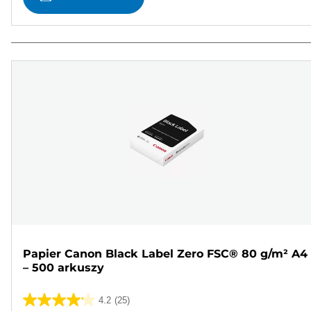
Papier Canon Black Label Zero FSC® 80 g/m² A4
– 500 arkuszy
4.2
(25)
4.2