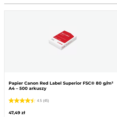
Papier Canon Red Label Superior FSC® 80 g/m²
A4 – 500 arkuszy
4.5
(45)
4.5
na
47,49 zł
5