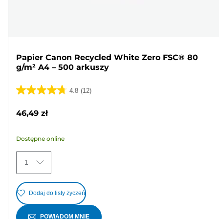
Papier Canon Recycled White Zero FSC® 80
g/m² A4 – 500 arkuszy
4.8
(12)
4.8
na
46,49 zł
5
gwiazdek.
Dostępne online
12
Recenzji
1
Dodaj do listy życzeń
POWIADOM MNIE