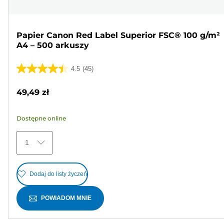
Papier Canon Red Label Superior FSC® 100 g/m²
A4 – 500 arkuszy
4.5
(45)
4.5
na
49,49 zł
5
gwiazdek.
Dostępne online
45
Recenzji
1
Dodaj do listy życzeń
POWIADOM MNIE