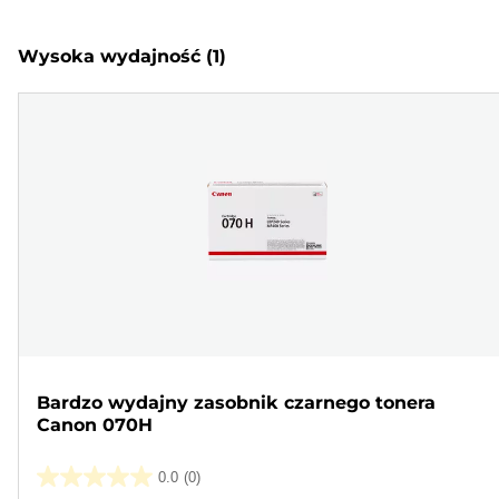
Wysoka wydajność
(1)
Bardzo wydajny zasobnik czarnego tonera
Canon 070H
0.0
(0)
0.0