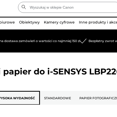
 biurowe
Obiektywy
Kamery cyfrowe
Inne produkty i akc
na dostawa zamówień o wartości co najmniej 150 zł
Bezpłatny zwrot w
 papier do
i-SENSYS LBP2
YSOKA WYDAJNOŚĆ
STANDARDOWE
PAPIER FOTOGRAFICZ