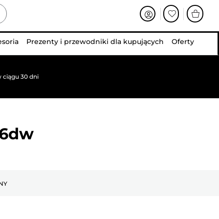
esoria
Prezenty i przewodniki dla kupujących
Oferty
 ciągu 30 dni
26dw
NY