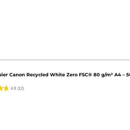
k.
ier Canon Recycled White Zero FSC® 80 g/m² A4 – 5
4.8
(12)
k.