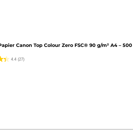
Papier Canon Top Colour Zero FSC® 90 g/m² A4 – 500
4.4
(27)
k.