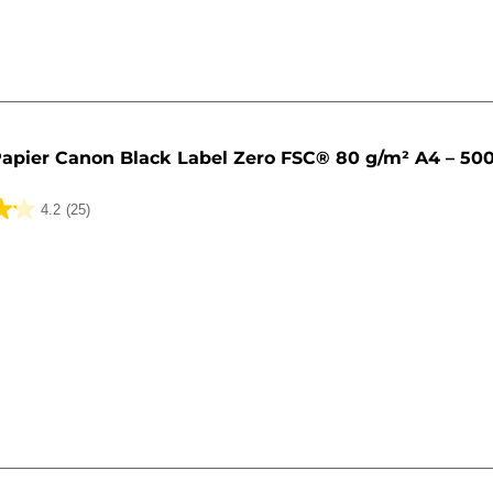
apier Canon Black Label Zero FSC® 80 g/m² A4 – 50
4.2
(25)
k.