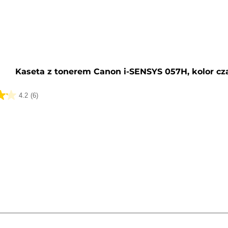
y
Kaseta z tonerem Canon i-SENSYS 057H, kolor cz
4.2
(6)
k.