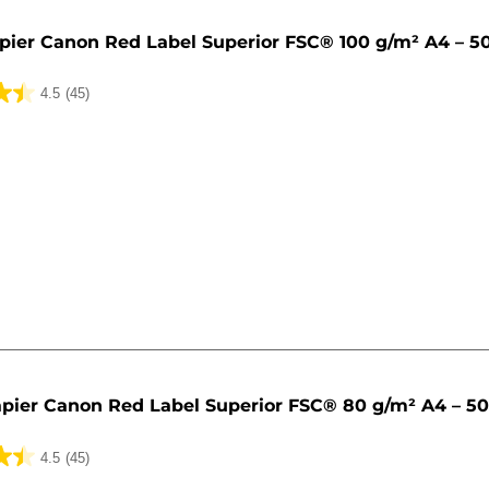
pier Canon Red Label Superior FSC® 100 g/m² A4 – 5
4.5
(45)
k.
pier Canon Red Label Superior FSC® 80 g/m² A4 – 5
4.5
(45)