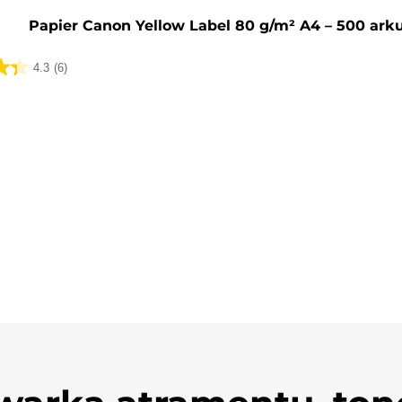
Papier Canon Yellow Label 80 g/m² A4 – 500 ark
4.3
(6)
k.