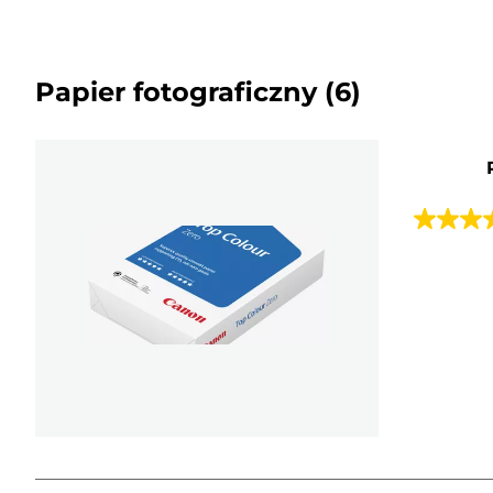
Papier fotograficzny
(6)
4.4
na
5
gwiazde
27
Recenzji