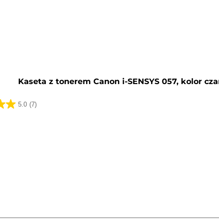
y
Kaseta z tonerem Canon i-SENSYS 057, kolor cza
5.0
(7)
k.