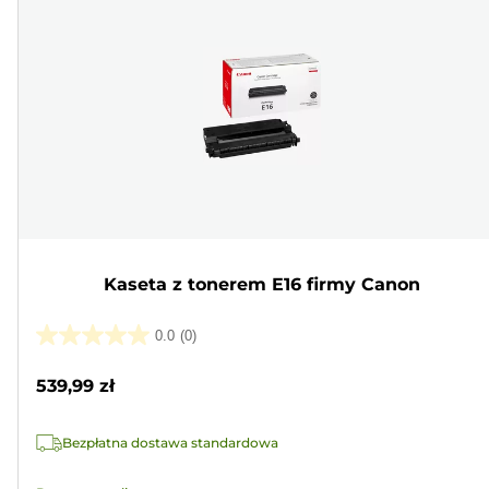
Kaseta z tonerem E16 firmy Canon
0.0
(0)
0.0
na
539,99 zł
5
gwiazdek.
Bezpłatna dostawa standardowa