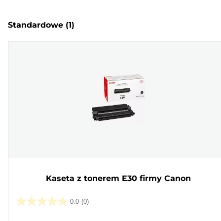
Standardowe
(1)
Kaseta z tonerem E30 firmy Canon
0.0
(0)
0.0
na