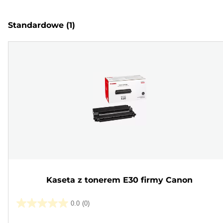
Standardowe
(1)
Kaseta z tonerem E30 firmy Canon
0.0
(0)
0.0
na