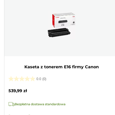
Kaseta z tonerem E16 firmy Canon
0.0
(0)
0.0
na
539,99 zł
5
gwiazdek.
Bezpłatna dostawa standardowa