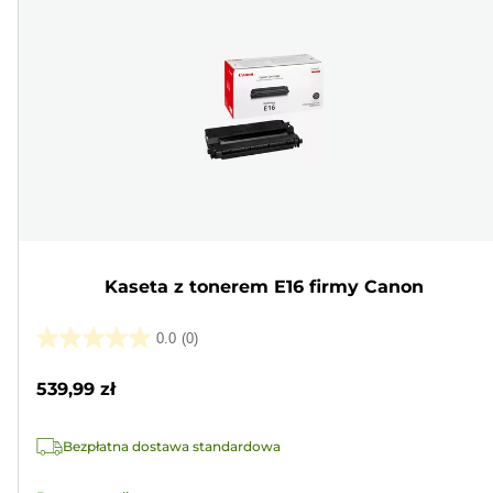
Kaseta z tonerem E16 firmy Canon
0.0
(0)
0.0
na
539,99 zł
5
gwiazdek.
Bezpłatna dostawa standardowa