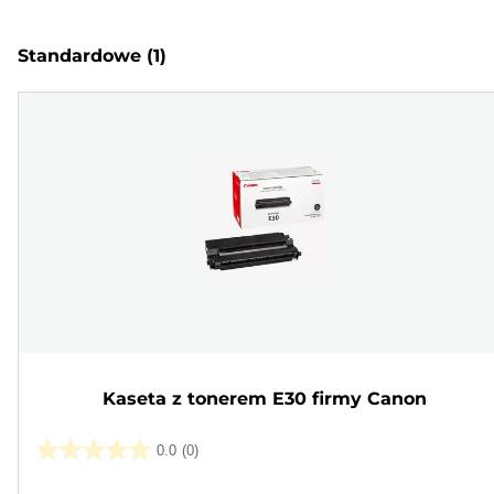
Standardowe
(1)
Kaseta z tonerem E30 firmy Canon
0.0
(0)
0.0
na