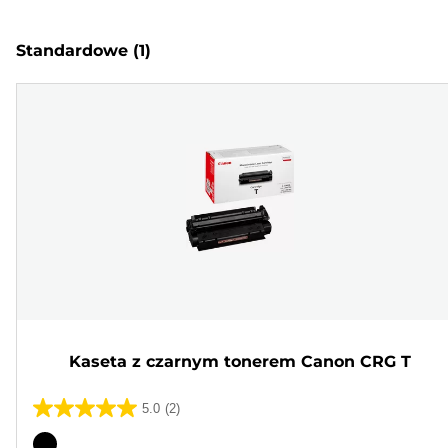
Standardowe
(1)
Kaseta z czarnym tonerem Canon CRG T
5.0
(2)
5.0
na
Wkład