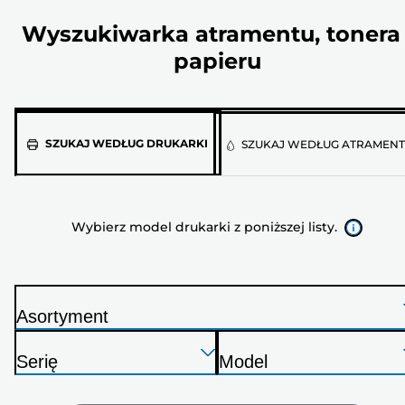
Wyszukiwarka atramentu, tonera 
papieru
Wybierz
SZUKAJ WEDŁUG DRUKARKI
SZUKAJ WEDŁUG ATRAMEN
model
drukarki
z
Wybierz model drukarki z poniższej listy.
poniższej
listy.
Asortyment
D
Naciśnij
Naciśnij
Naciśnij
r
Serię
Model
Enter,
Enter,
Enter,
u
D
D
aby
aby
aby
k
r
r