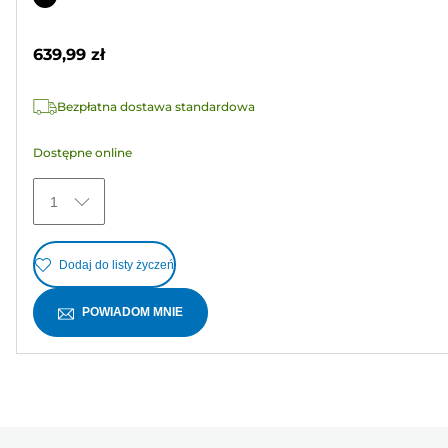
5
kolorowy
gwiazdek.
639,99 zł
2
Recenzji
Bezpłatna dostawa standardowa
Dostępne online
1
Dodaj do listy życzeń
POWIADOM MNIE