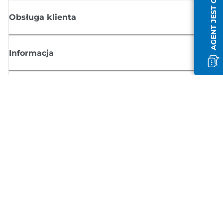
AGENT JEST OFFLINE
Obsługa klienta
Informacja
Sklep
Zasubskrybuj aktualności z firmy Canon
Możesz regularnie otrzymywać przez e-mail aktualności dotyczące
produktów oraz oferty i przydatne informacje
ZAREJESTRUJ SIĘ