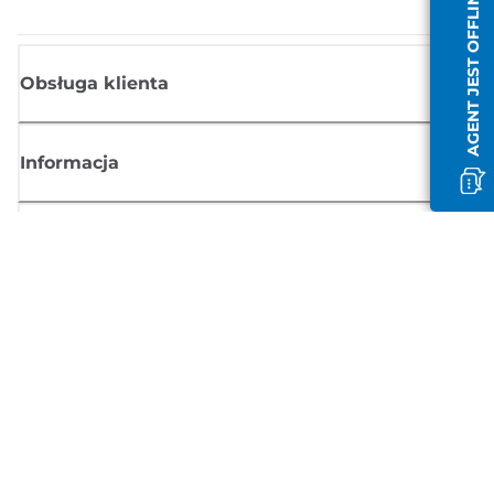
AGENT JEST OFFLINE
Obsługa klienta
Informacja
Sklep
Zasubskrybuj aktualności z firmy Canon
Możesz regularnie otrzymywać przez e-mail aktualności dotyczące
produktów oraz oferty i przydatne informacje
ZAREJESTRUJ SIĘ