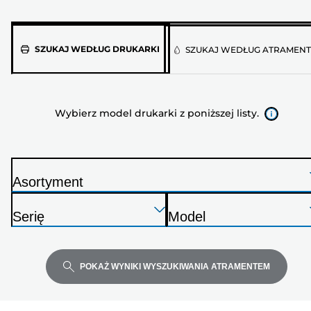
Wybierz
SZUKAJ WEDŁUG DRUKARKI
SZUKAJ WEDŁUG ATRAMEN
model
drukarki
z
Wybierz model drukarki z poniższej listy.
poniższej
listy.
Asortyment
D
Naciśnij
Naciśnij
Naciśnij
r
Serię
Model
Enter,
Enter,
Enter,
u
D
D
aby
aby
aby
k
r
r
rozwinąć
rozwinąć
rozwinąć
a
u
u
POKAŻ WYNIKI WYSZUKIWANIA ATRAMENTEM
r
k
k
k
a
a