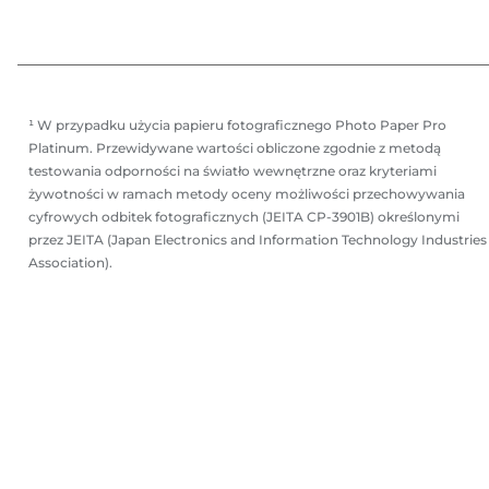
a
r
r
k
k
a
a
¹ W przypadku użycia papieru fotograficznego Photo Paper Pro
Platinum. Przewidywane wartości obliczone zgodnie z metodą
testowania odporności na światło wewnętrzne oraz kryteriami
żywotności w ramach metody oceny możliwości przechowywania
cyfrowych odbitek fotograficznych (JEITA CP-3901B) określonymi
przez JEITA (Japan Electronics and Information Technology Industries
Association).