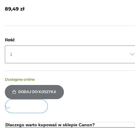
Recenzji.
Łącze
89,49 zł
do
tej
samej
strony.
Ilość
1
Dostępne online
DODAJ DO KOSZYKA
ding...
Dlaczego warto kupować w sklepie Canon?