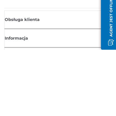
AGENT JEST OFFLINE
Obsługa klienta
Informacja
Sklep
Zasubskrybuj aktualności z firmy Canon
Możesz regularnie otrzymywać przez e-mail aktualności dotyczące
produktów oraz oferty i przydatne informacje
ZAREJESTRUJ SIĘ