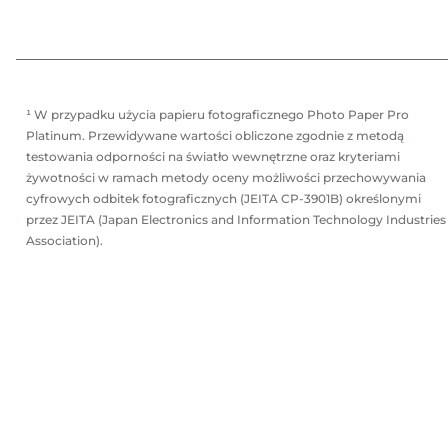
a
r
r
k
k
a
a
¹ W przypadku użycia papieru fotograficznego Photo Paper Pro
Platinum. Przewidywane wartości obliczone zgodnie z metodą
testowania odporności na światło wewnętrzne oraz kryteriami
żywotności w ramach metody oceny możliwości przechowywania
cyfrowych odbitek fotograficznych (JEITA CP-3901B) określonymi
przez JEITA (Japan Electronics and Information Technology Industries
Association).