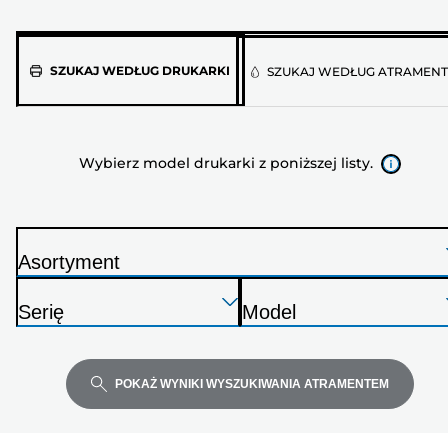
Wybierz
SZUKAJ WEDŁUG DRUKARKI
SZUKAJ WEDŁUG ATRAMEN
model
drukarki
z
Wybierz model drukarki z poniższej listy.
poniższej
listy.
Asortyment
D
Naciśnij
Naciśnij
Naciśnij
r
Serię
Model
Enter,
Enter,
Enter,
u
D
D
aby
aby
aby
k
r
r
rozwinąć
rozwinąć
rozwinąć
a
u
u
POKAŻ WYNIKI WYSZUKIWANIA ATRAMENTEM
r
k
k
k
a
a