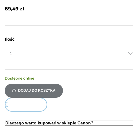
Recenzji.
Łącze
89,49 zł
do
tej
samej
strony.
Ilość
1
Dostępne online
DODAJ DO KOSZYKA
ing...
Dlaczego warto kupować w sklepie Canon?