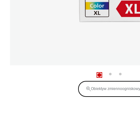
Obiektyw zmiennoogniskow