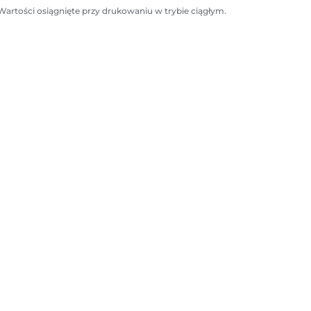
a
a
Wartości osiągnięte przy drukowaniu w trybie ciągłym.