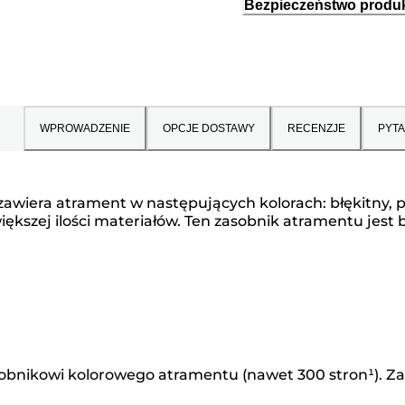
Bezpieczeństwo produ
WPROWADZENIE
OPCJE DOSTAWY
RECENZJE
PYTA
iera atrament w następujących kolorach: błękitny, p
kszej ilości materiałów. Ten zasobnik atramentu jest
obnikowi kolorowego atramentu (nawet 300 stron¹). Za