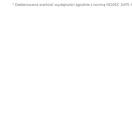
a
¹ Deklarowana wartość wydajności zgodnie z normą ISO/IEC 24711. 