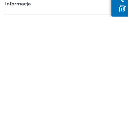
Informacja
Sklep
Zasubskrybuj aktualności z firmy Canon
Możesz regularnie otrzymywać przez e-mail aktualności dotyczące
produktów oraz oferty i przydatne informacje
ZAREJESTRUJ SIĘ
Regulamin sprzedaży
Polityka prywatności
Informacje o plikach cookie
Ustawienia plików cookie