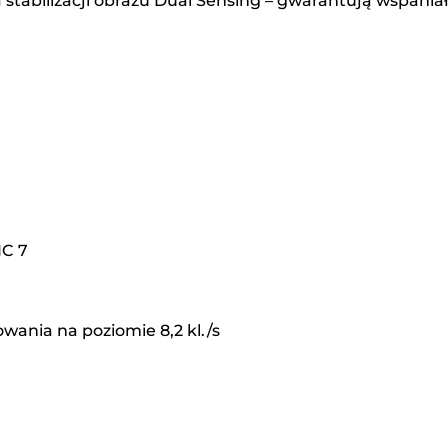
 stabilizacji obrazu Dual Sensing – gwarantują wspania
IC 7
wania na poziomie 8,2 kl./s