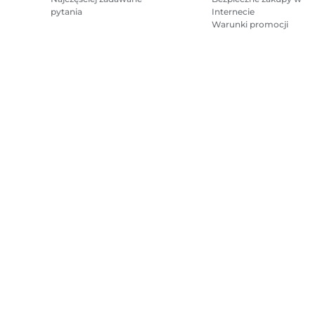
pytania
Internecie
Warunki promocji
Mapa witryny
Regulamin sprzedaży
Polityka prywatności
Informacj
Prawo autorskie
2026.
Wszelkie prawa zastrzeżone.