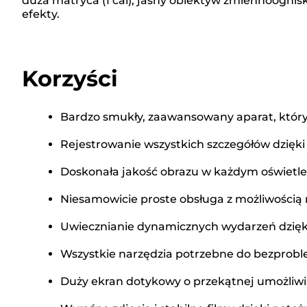
duża matryca (1 cal), jasny obiektyw zmiennoognisk
efekty.
Korzyści
Bardzo smukły, zaawansowany aparat, który
Rejestrowanie wszystkich szczegółów dzię
Doskonała jakość obrazu w każdym oświetleni
Niesamowicie proste obsługa z możliwości
Uwiecznianie dynamicznych wydarzeń dzięki b
Wszystkie narzędzia potrzebne do bezprob
Duży ekran dotykowy o przekątnej umożliwi