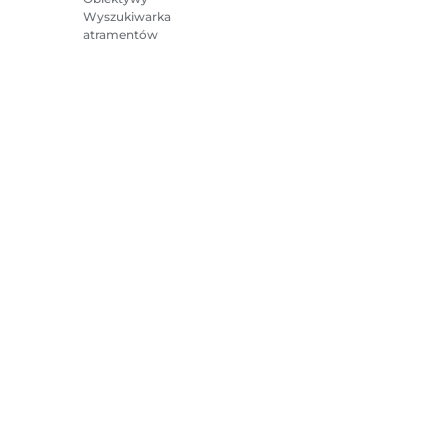
Wyszukiwarka
atramentów
Drukarki
Kamery
Akcesoria i towary
Bestsellery
e o plikach cookie
Ustawienia plików cookie