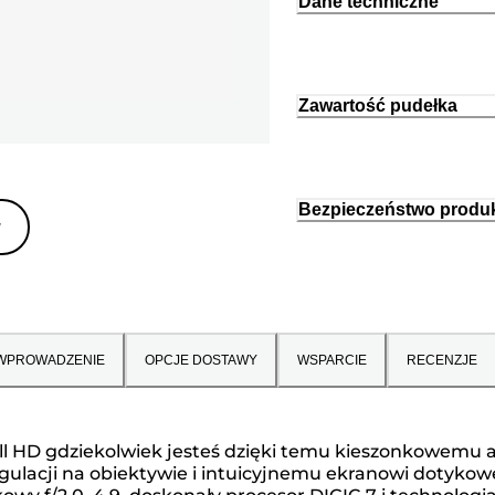
Dane techniczne
Zawartość pudełka
Bezpieczeństwo produ
y
WPROWADZENIE
OPCJE DOSTAWY
WSPARCIE
RECENZJE
ull HD gdziekolwiek jesteś dzięki temu kieszonkowemu 
regulacji na obiektywie i intuicyjnemu ekranowi dotykow