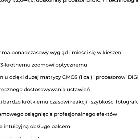
owy f/2,0–4,9, doskonały procesor DIGIC 7 i technologia
 ma ponadczasowy wygląd i mieści się w kieszeni
ki 3-krotnemu zoomowi optycznemu
u dzięki dużej matrycy CMOS (1 cal) i procesorowi DIG
ą ręcznego dostosowywania ustawień
ardzo krótkiemu czasowi reakcji i szybkości fotografo
lemowego osiągnięcia profesjonalnego efektów
a intuicyjną obsługę palcem