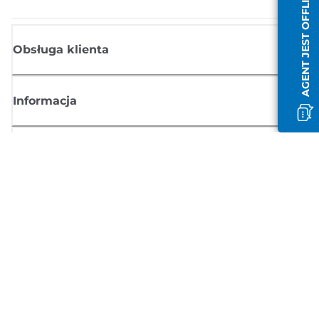
AGENT JEST OFFLINE
Obsługa klienta
Informacja
Sklep
Zasubskrybuj aktualności z firmy Canon
Możesz regularnie otrzymywać przez e-mail aktualności dotyczące
produktów oraz oferty i przydatne informacje
ZAREJESTRUJ SIĘ