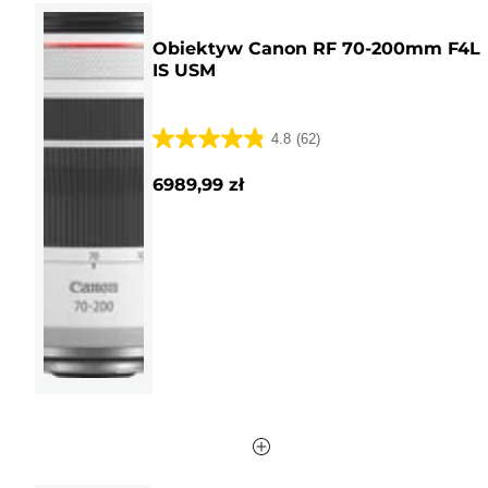
Obiektyw Canon RF 70-200mm F4L
IS USM
4.8
(62)
4.8
na
6989,99 zł
5
gwiazdek.
62
Recenzji