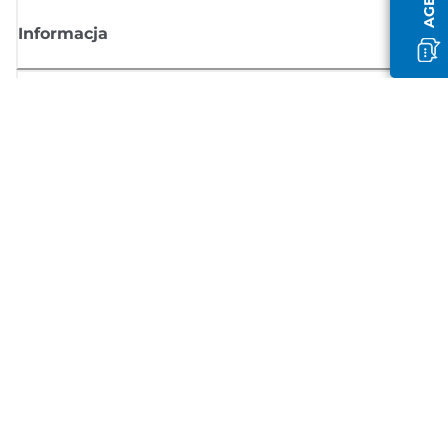
Informacja
Sklep
Zasubskrybuj aktualności z firmy Canon
Możesz regularnie otrzymywać przez e-mail aktualności dotyczące
produktów oraz oferty i przydatne informacje
ZAREJESTRUJ SIĘ
Regulamin sprzedaży
Polityka prywatności
Informacje o plikach cookie
Ustawienia plików cookie