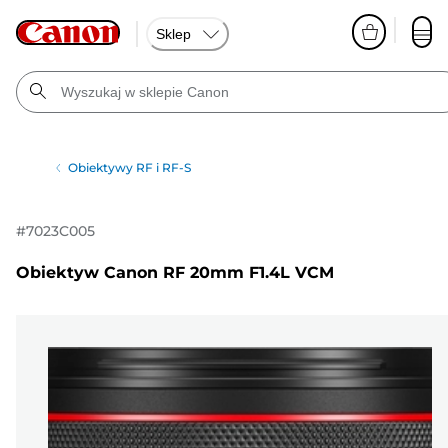
Sklep
Obiektywy RF i RF-S
#
7023C005
Obiektyw Canon RF 20mm F1.4L VCM