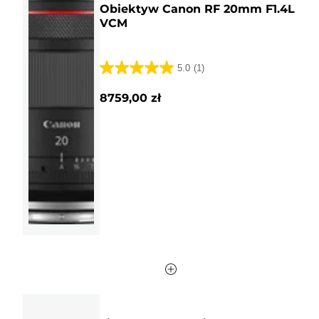
Obiektyw Canon RF 20mm F1.4L
VCM
5.0
(1)
5.0
na
8759,00 zł
5
gwiazdek.
1
Recenzja