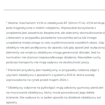
¹ Ważne: mechanizm VCM w obiektywie RF 20mm F1.4L VCM emituje
pole magnetyczne o niskim natężeniu. Wprawdzie korzystanie z
urządzenia jest zasadniczo bezpieczne, ale zalecamy skonsultowanie si
z lekarzem w przypadku posiadania rozrusznika serca lub innego
urządzenia medycznego w celu wyeliminowania wszelkich obaw. Gdy
obiektyw nie jest podłączony do aparatu lub gdy aparat jest wyłączony
elementy we wnętrzu obiektywu mogą generować dźwięki. Jest to
normalne i nie stanowi nieprawidłowego działania. Niewielkie ruchy
podczas transportu nie mają wpływu na skuteczność pracy.
² Pierścień przysłony jest nieaktywny w przypadku robienia zdjęć z
użyciem obiektywu z aparatami z systemu EOS R, które zostały
wprowadzone na rynek przed majem 2024 r.
³ Obiektywy odporne na pył/wilgoć mają założony gumowy pierścień
na mocowanie obiektywu, który może powodować jego lekkie
ścieranie. Nie wpływa to w żaden sposób na działanie obiektywu ani
aparatu.