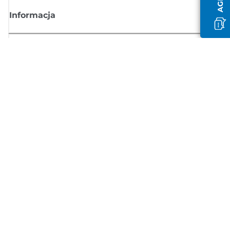
Informacja
Sklep
Zasubskrybuj aktualności z firmy Canon
Możesz regularnie otrzymywać przez e-mail aktualności dotyczące
produktów oraz oferty i przydatne informacje
ZAREJESTRUJ SIĘ
Regulamin sprzedaży
Polityka prywatności
Informacje o plikach cookie
Ustawienia plików cookie