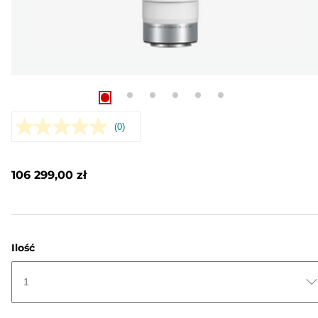
(0)
Brak
wartości
oceny.
Łącze
106 299,00 zł
do
tej
samej
strony.
Ilość
1