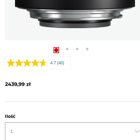
4.7
(40)
Czytaj
40
Recenzji.
Łącze
2439,99 zł
do
tej
samej
strony.
Ilość
1