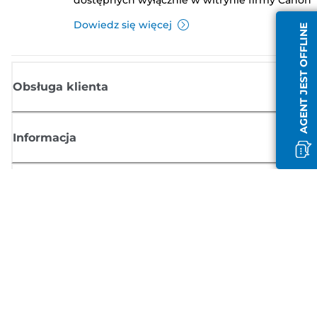
Dowiedz się więcej
AGENT JEST OFFLINE
Obsługa klienta
Informacja
Sklep
Zasubskrybuj aktualności z firmy Canon
Możesz regularnie otrzymywać przez e-mail aktualności dotyczące
produktów oraz oferty i przydatne informacje
ZAREJESTRUJ SIĘ