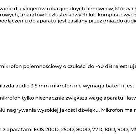
zanie dla vlogerów i okazjonalnych filmowców, którzy c
frowych, aparatów bezlusterkowych lub kompaktowych 
dłączeniu do aparatu jest zasilany przez gniazdo audi
mikrofon pojemnościowy o czułości do -40 dB rejestruje
niazda audio 3,5 mm mikrofon nie wymaga baterii i jes
mikrofon tylko nieznacznie zwiększa wagę aparatu i łatw
niu nagrywania wysokiej jakości dźwięku. Mikrofon ma
ła z aparatami EOS 200D, 250D, 800D, 77D, 80D, 90D, M5