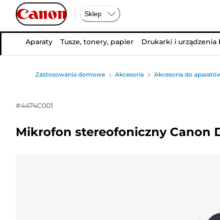
Sklep
Aparaty
Tusze, tonery, papier
Drukarki i urządzenia
Zastosowania domowe
Akcesoria
Akcesoria do aparató
#
4474C001
Mikrofon stereofoniczny Canon 