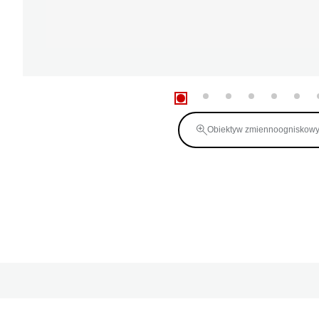
Obiektyw zmiennoogniskow