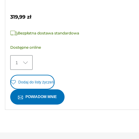
5
kolorowy
gwiazdek.
319,99 zł
Bezpłatna dostawa standardowa
Dostępne online
1
Dodaj do listy życzeń
POWIADOM MNIE