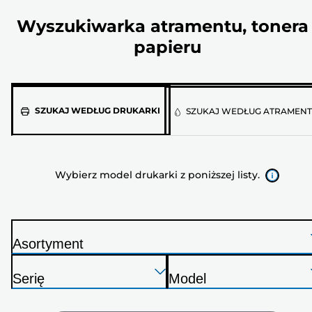
Wyszukiwarka atramentu, tonera 
papieru
Wybierz
SZUKAJ WEDŁUG DRUKARKI
SZUKAJ WEDŁUG ATRAMEN
model
drukarki
z
Wybierz model drukarki z poniższej listy.
poniższej
listy.
Asortyment
D
Naciśnij
Naciśnij
Naciśnij
r
Serię
Model
Enter,
Enter,
Enter,
u
D
D
aby
aby
aby
k
r
r