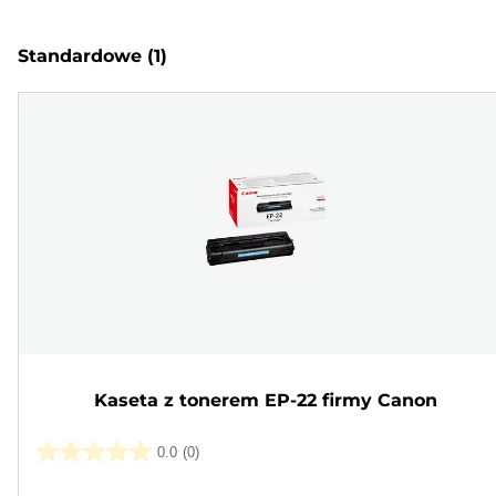
Standardowe
(1)
Kaseta z tonerem EP-22 firmy Canon
0.0
(0)
0.0
na
Wkład