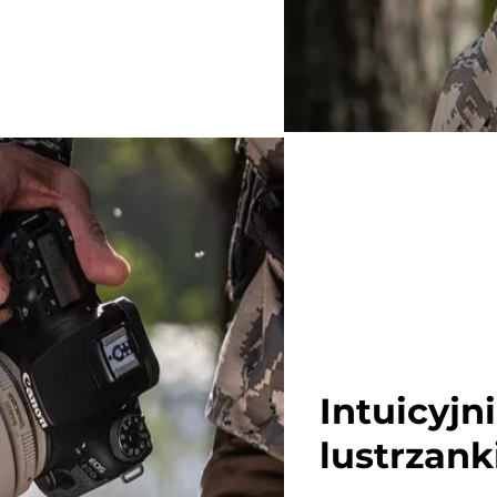
Intuicyjn
lustrzank