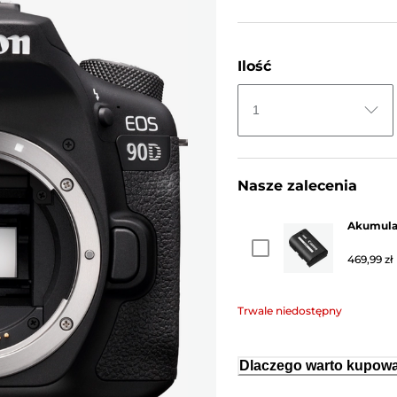
Ilość
1
Nasze zalecenia
Akumula
469,99 zł
Trwale niedostępny
Dlaczego warto kupowa