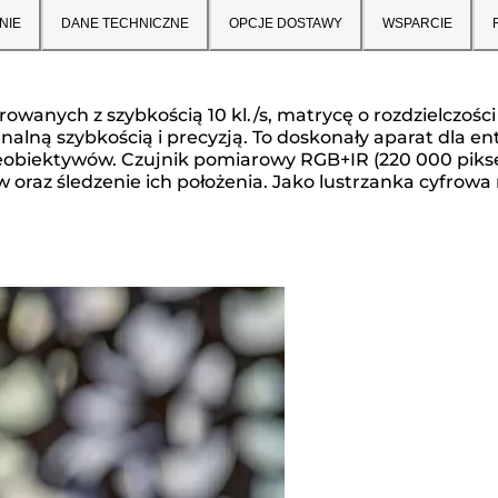
NIE
DANE TECHNICZNE
OPCJE DOSTAWY
WSPARCIE
rowanych z szybkością 10 kl./s, matrycę o rozdzielczoś
nalną szybkością i precyzją. To doskonały aparat dla e
eobiektywów. Czujnik pomiarowy RGB+IR (220 000 piksel
 oraz śledzenie ich położenia. Jako lustrzanka cyfrow