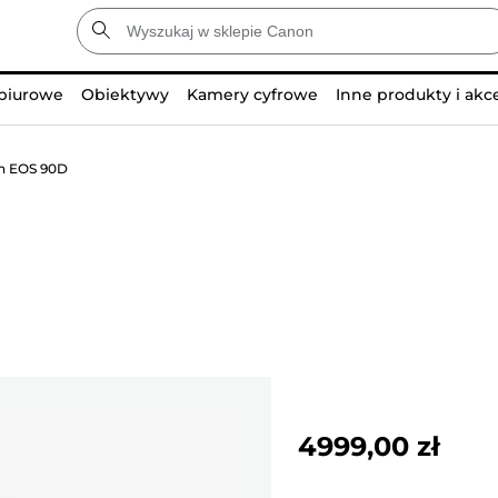
 biurowe
Obiektywy
Kamery cyfrowe
Inne produkty i akc
n EOS 90D
4999,00 zł