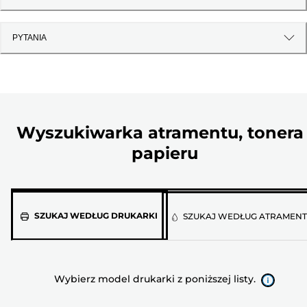
PYTANIA
Wyszukiwarka atramentu, tonera 
papieru
Wybierz
SZUKAJ WEDŁUG DRUKARKI
SZUKAJ WEDŁUG ATRAMEN
model
drukarki
z
Wybierz model drukarki z poniższej listy.
poniższej
listy.