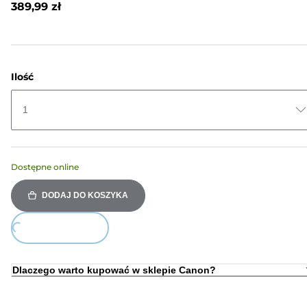
389,99 zł
do
tej
samej
strony.
Ilość
1
Dostępne online
DODAJ DO KOSZYKA
ing...
Dlaczego warto kupować w sklepie Canon?