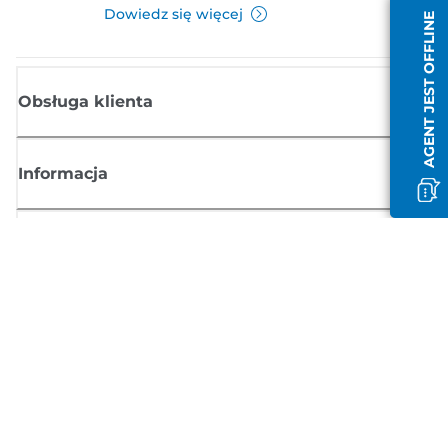
Dowiedz się więcej
AGENT JEST OFFLINE
Obsługa klienta
Informacja
Sklep
Zasubskrybuj aktualności z firmy Canon
Możesz regularnie otrzymywać przez e-mail aktualności dotyczące
produktów oraz oferty i przydatne informacje
ZAREJESTRUJ SIĘ