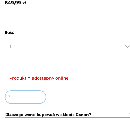
849,99 zł
do
tej
samej
strony.
Ilość
1
Produkt niedostępny online
Loading...
Dlaczego warto kupować w sklepie Canon?