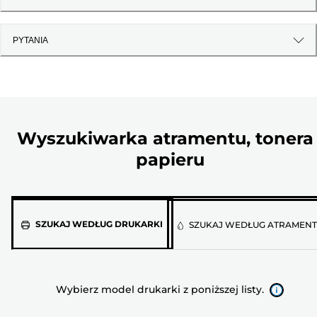
PYTANIA
Wyszukiwarka atramentu, tonera 
papieru
Wybierz
SZUKAJ WEDŁUG DRUKARKI
SZUKAJ WEDŁUG ATRAMEN
model
drukarki
z
Wybierz model drukarki z poniższej listy.
poniższej
listy.