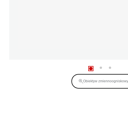
Obiektyw zmiennoogniskow