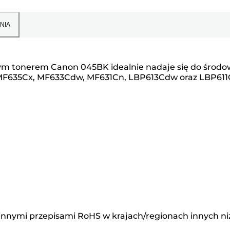
NIA
nym tonerem Canon 045BK idealnie nadaje się do środo
S MF635Cx, MF633Cdw, MF631Cn, LBP613Cdw oraz LBP611
 innymi przepisami RoHS w krajach/regionach innych ni