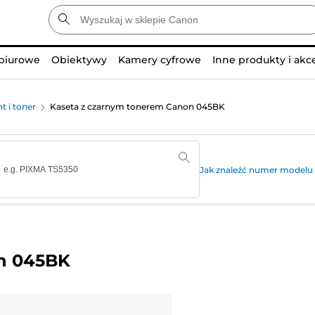
 biurowe
Obiektywy
Kamery cyfrowe
Inne produkty i akc
t i toner
Kaseta z czarnym tonerem Canon 045BK
Jak znaleźć numer modelu 
n 045BK