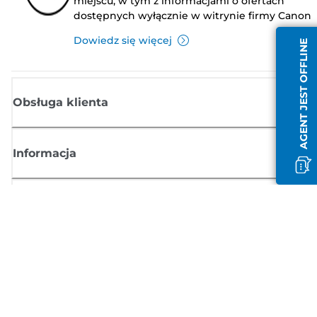
miejscu, w tym z informacjami o ofertach
dostępnych wyłącznie w witrynie firmy Canon
Dowiedz się więcej
AGENT JEST OFFLINE
Obsługa klienta
Informacja
Sklep
Zasubskrybuj aktualności z firmy Canon
Możesz regularnie otrzymywać przez e-mail aktualności dotyczące
produktów oraz oferty i przydatne informacje