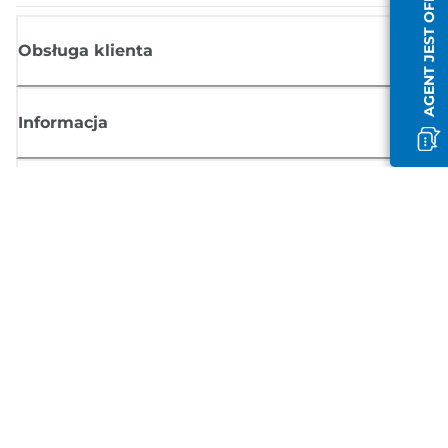
AGENT JEST OFFLINE
Obsługa klienta
Informacja
Sklep
Zasubskrybuj aktualności z firmy Canon
Możesz regularnie otrzymywać przez e-mail aktualności dotyczące
produktów oraz oferty i przydatne informacje
ZAREJESTRUJ SIĘ