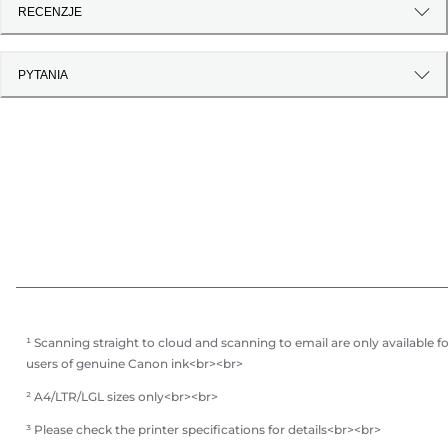
RECENZJE
PYTANIA
¹ Scanning straight to cloud and scanning to email are only available f
users of genuine Canon ink<br><br>
² A4/LTR/LGL sizes only<br><br>
³ Please check the printer specifications for details<br><br>