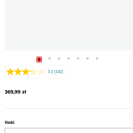
3.2
(142)
Czytaj
142
Recenzji.
Łącze
369,99 zł
do
tej
samej
strony.
Ilość