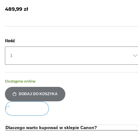
Recenzji.
Łącze
489,99 zł
do
tej
samej
strony.
Ilość
1
Dostępne online
DODAJ DO KOSZYKA
oading...
Dlaczego warto kupować w sklepie Canon?